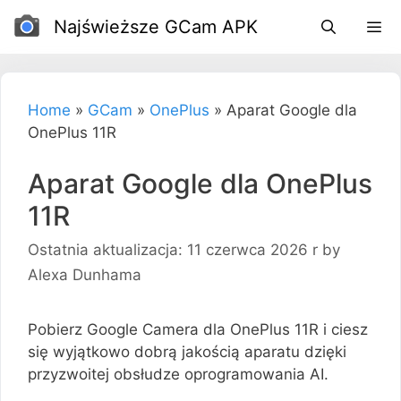
Przejdź
Najświeższe GCam APK
do
treści
Home
»
GCam
»
OnePlus
»
Aparat Google dla
OnePlus 11R
Aparat Google dla OnePlus
11R
Ostatnia aktualizacja: 11 czerwca 2026 r
by
Alexa Dunhama
Pobierz Google Camera dla OnePlus 11R i ciesz
się wyjątkowo dobrą jakością aparatu dzięki
przyzwoitej obsłudze oprogramowania AI.