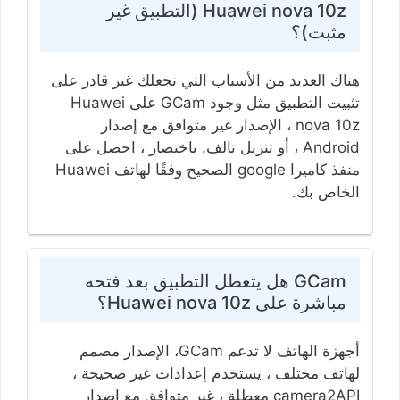
Huawei nova 10z (التطبيق غير
مثبت)؟
هناك العديد من الأسباب التي تجعلك غير قادر على
تثبيت التطبيق مثل وجود GCam على Huawei
nova 10z ، الإصدار غير متوافق مع إصدار
Android ، أو تنزيل تالف. باختصار ، احصل على
منفذ كاميرا google الصحيح وفقًا لهاتف Huawei
الخاص بك.
GCam هل يتعطل التطبيق بعد فتحه
مباشرة على Huawei nova 10z؟
أجهزة الهاتف لا تدعم GCam، الإصدار مصمم
لهاتف مختلف ، يستخدم إعدادات غير صحيحة ،
camera2API معطلة ، غير متوافق مع إصدار