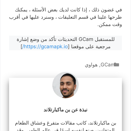
في غضون ذلك ، إذا كانت لديك بعض الأسئلة ، يمكنك
طرحها علينا في قسم التعليقات ، وسنرد عليها في أقرب
وقت ممكن.
للمستقبل GCam التحديثات تأكد من وضع إشارة
مرجعية على موقعنا [
https://gcamapk.io/
]
التصنيفات
GCam
,
هواوي
نبذة عن بن ماكبارتلاند
بن ماكبارتلاند، كاتب مقالات متفرغ وعشاق الطعام
المتفانين، صنع لنفسه اسمًا في عالم الطهي. وقد