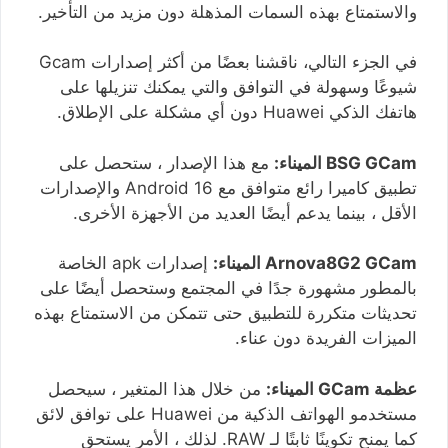
والاستمتاع بهذه السمات المذهلة دون مزيد من التأخير.
في الجزء التالي، ناقشنا بعضًا من أكثر إصدارات Gcam
شيوعًا وسهولة في التوافق والتي يمكنك تنزيلها على
هاتفك الذكي Huawei دون أي مشكلة على الإطلاق.
BSG GCam الميناء:
مع هذا الإصدار ، ستحصل على
تطبيق كاميرا رائع متوافق مع Android 16 والإصدارات
الأقل ، بينما يدعم أيضًا العديد من الأجهزة الأخرى.
Arnova8G2 GCam الميناء:
إصدارات apk الخاصة
بالمطور مشهورة جدًا في المجتمع وستحصل أيضًا على
تحديثات متكررة للتطبيق حتى تتمكن من الاستمتاع بهذه
الميزات الفريدة دون عناء.
عظمة GCam الميناء:
من خلال هذا المتغير ، سيحصل
مستخدمو الهواتف الذكية من Huawei على توافق لائق
كما يمنح تكوينًا ثابتًا لـ RAW. لذلك ، الأمر يستحق