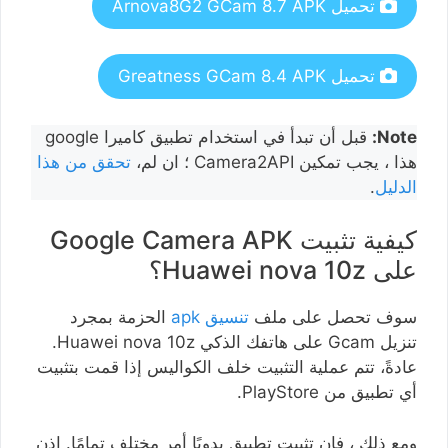
تحميل Arnova8G2 GCam 8.7 APK
تحميل Greatness GCam 8.4 APK
Note:
قبل أن تبدأ في استخدام تطبيق كاميرا google
هذا ، يجب تمكين Camera2API ؛ ان لم،
تحقق من هذا
الدليل
.
كيفية تثبيت Google Camera APK
على Huawei nova 10z؟
سوف تحصل على ملف
تنسيق apk
الحزمة بمجرد
تنزيل Gcam على هاتفك الذكي Huawei nova 10z.
عادةً، تتم عملية التثبيت خلف الكواليس إذا قمت بتثبيت
أي تطبيق من PlayStore.
ومع ذلك ، فإن تثبيت تطبيق يدويًا أمر مختلف تمامًا. إذن