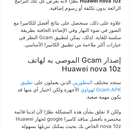
Huawei nova 10z
نظرًا لأنه يعرض كل تلك البرامج
الرائعة بدون تكلفة أو رسوم إضافية.
علاوة على ذلك، ستحصل على نتائج أفضل للكاميرا مع
الصور في ضوء النهار وفي الإضاءة الخافتة بطريقة
سلسة للغاية. لذلك، يمكن لتطبيق Gcam النظر في
خيارات أكثر ملاءمة من تطبيق الكاميرا الأساسي.
إصدار Gcam الموصى به لهاتف
Huawei nova 10z
ستجد مختلف
المطورين
الذين يعملون على
تطبيق
Gcam APK لهواوي
الأجهزة ولكن اختيار أي منها قد
يكون مهمة صعبة.
ولكن لا تقلق بشأن هذه المشكلة نظرًا لأن لدينا قائمة
مختصرة بأفضل منافذ كاميرا google لجهاز Huawei
nova 10z الخاص بك بحيث يمكنك تنزيلها بسهولة