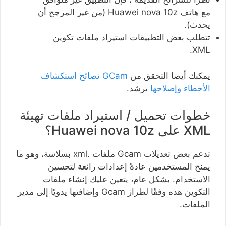
مع هاتف Huawei nova 10z (من غير المرجح أن
يحدث).
تتطلب بعض التطبيقات استيراد ملفات تكوين
XML.
يمكنك أيضا التحقق من
GCam نصائح استكشاف
الأخطاء وإصلاحها
يرشد.
خطوات تحميل / استيراد ملفات تهيئة
XML على Huawei nova 10z؟
تدعم بعض تعديلات Gcam ملفات .xml بسلاسة، وهو ما
يمنح المستخدمين عادةً إعدادات رائعة لتحسين
الاستخدام. بشكل عام، يتعين عليك إنشاء ملفات
التكوين هذه وفقًا لطراز Gcam وإضافتها يدويًا إلى مدير
الملفات.