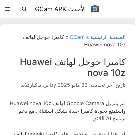
نتقل
الأحدث GCam APK
لى
لمحتوى
الصفحة الرئيسية
»
GCam
»
كاميرا جوجل لهاتف
Huawei nova 10z
كاميرا جوجل لهاتف Huawei
nova 10z
تاريخ آخر تحديث: 23 مايو 2025
by
بن ماكبارتلاند
قم بتنزيل Google Camera لهاتف Huawei nova 10z
واستمتع بجودة كاميرا جيدة بشكل استثنائي مع دعم
برنامج AI اللائق.
في هذا المنشور ، ستحصل على كاميرا google لهاتف