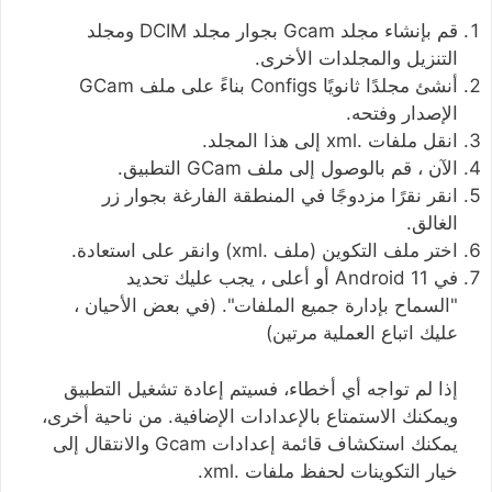
قم بإنشاء مجلد Gcam بجوار مجلد DCIM ومجلد
التنزيل والمجلدات الأخرى.
أنشئ مجلدًا ثانويًا Configs بناءً على ملف GCam
الإصدار وفتحه.
انقل ملفات .xml إلى هذا المجلد.
الآن ، قم بالوصول إلى ملف GCam التطبيق.
انقر نقرًا مزدوجًا في المنطقة الفارغة بجوار زر
الغالق.
اختر ملف التكوين (ملف .xml) وانقر على استعادة.
في Android 11 أو أعلى ، يجب عليك تحديد
"السماح بإدارة جميع الملفات". (في بعض الأحيان ،
عليك اتباع العملية مرتين)
إذا لم تواجه أي أخطاء، فسيتم إعادة تشغيل التطبيق
ويمكنك الاستمتاع بالإعدادات الإضافية. من ناحية أخرى،
يمكنك استكشاف قائمة إعدادات Gcam والانتقال إلى
خيار التكوينات لحفظ ملفات .xml.