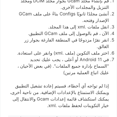
قم بإنشاء مجلد Gcam بجوار مجلد DCIM ومجلد
التنزيل والمجلدات الأخرى.
أنشئ مجلدًا ثانويًا Configs بناءً على ملف GCam
الإصدار وفتحه.
انقل ملفات .xml إلى هذا المجلد.
الآن ، قم بالوصول إلى ملف GCam التطبيق.
انقر نقرًا مزدوجًا في المنطقة الفارغة بجوار زر
الغالق.
اختر ملف التكوين (ملف .xml) وانقر على استعادة.
في Android 11 أو أعلى ، يجب عليك تحديد
"السماح بإدارة جميع الملفات". (في بعض الأحيان ،
عليك اتباع العملية مرتين)
إذا لم تواجه أي أخطاء، فسيتم إعادة تشغيل التطبيق
ويمكنك الاستمتاع بالإعدادات الإضافية. من ناحية أخرى،
يمكنك استكشاف قائمة إعدادات Gcam والانتقال إلى
خيار التكوينات لحفظ ملفات .xml.