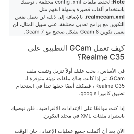
Note:
لحفظ ملفات config .xml مختلفة ، نوصيك
باستخدام ألقاب قصيرة وسهلة الفهم مثل
realmecam.xml.
بالإضافة إلى ذلك، لن يعمل نفس
التكوين مع برامج تعديل مختلفة. على سبيل المثال، لن
يعمل تكوين Gcam 8 بشكل صحيح مع Gcam 7.
كيف تعمل GCam التطبيق على
Realme C35؟
في الأساس ، يجب عليك أولاً تنزيل وتثبيت ملف
GCam، ثم إذا كانت هناك ملفات تهيئة متوفرة لـ
Realme C35 ، فيمكنك أيضًا جعلها تبدأ في استخدام
تطبيق كاميرا google.
إذا كنت موافقًا على الإعدادات الافتراضية ، فلن نوصيك
باستيراد ملفات XML في مجلد التكوين.
الآن بعد أن أكملت جميع عمليات الإعداد ، حان الوقت