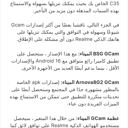
C35 الخاص بك بحيث يمكنك تنزيلها بسهولة والاستمتاع
بهذه السمات المذهلة دون مزيد من التأخير.
في الجزء التالي، ناقشنا بعضًا من أكثر إصدارات Gcam
شيوعًا وسهولة في التوافق والتي يمكنك تنزيلها على
هاتفك الذكي Realme دون أي مشكلة على الإطلاق.
BSG GCam الميناء:
مع هذا الإصدار ، ستحصل على
تطبيق كاميرا رائع متوافق مع Android 16 والإصدارات
الأقل ، بينما يدعم أيضًا العديد من الأجهزة الأخرى.
Arnova8G2 GCam الميناء:
إصدارات apk الخاصة
بالمطور مشهورة جدًا في المجتمع وستحصل أيضًا على
تحديثات متكررة للتطبيق حتى تتمكن من الاستمتاع بهذه
الميزات الفريدة دون عناء.
عظمة GCam الميناء:
من خلال هذا المتغير ، سيحصل
مستخدمو الهواتف الذكية Realme على توافق لائق كما