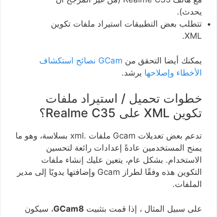
يحدث).
تتطلب بعض التطبيقات استيراد ملفات تكوين
XML.
يمكنك أيضا التحقق من
GCam نصائح استكشاف
الأخطاء وإصلاحها
يرشد.
خطوات تحميل / استيراد ملفات
تكوين XML على Realme C35؟
تدعم بعض تعديلات Gcam ملفات .xml بسلاسة، وهو ما
يمنح المستخدمين عادةً إعدادات رائعة لتحسين
الاستخدام. بشكل عام، يتعين عليك إنشاء ملفات
التكوين هذه وفقًا لطراز Gcam وإضافتها يدويًا إلى مدير
الملفات.
على سبيل المثال ، إذا قمت بتثبيت
GCam8
، سيكون