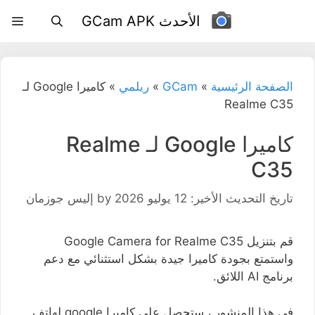
نتقل
الأحدث GCam APK
لى
لمحتوى
الصفحة الرئيسية
»
GCam
»
ريلمي
»
كاميرا Google لـ
Realme C35
كاميرا Google لـ Realme
C35
تاريخ التحديث الأخير: 12 يوليو 2026
by
إليس جوزمان
قم بتنزيل Google Camera for Realme C35
واستمتع بجودة كاميرا جيدة بشكل استثنائي مع دعم
برنامج AI اللائق.
في هذا المنشور ، ستحصل على كاميرا google لهاتف