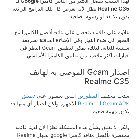
لهذا السبب يفضل الكثير من الناس
كاميرا Google لـ
Realme C35
نظرًا لأنه يعرض كل تلك البرامج الرائعة
بدون تكلفة أو رسوم إضافية.
علاوة على ذلك، ستحصل على نتائج أفضل للكاميرا مع
الصور في ضوء النهار وفي الإضاءة الخافتة بطريقة
سلسة للغاية. لذلك، يمكن لتطبيق Gcam النظر في
خيارات أكثر ملاءمة من تطبيق الكاميرا الأساسي.
إصدار Gcam الموصى به لهاتف
Realme C35
ستجد مختلف
المطورين
الذين يعملون على
تطبيق
Gcam APK لـ Realme
الأجهزة ولكن اختيار أي منها قد
يكون مهمة صعبة.
ولكن لا تقلق بشأن هذه المشكلة نظرًا لأن لدينا قائمة
مختصرة بأفضل منافذ كاميرا google لجهاز Realme