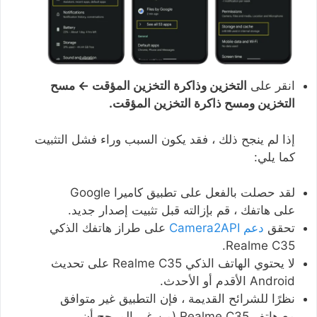
انقر على
التخزين وذاكرة التخزين المؤقت ← مسح
التخزين ومسح ذاكرة التخزين المؤقت.
إذا لم ينجح ذلك ، فقد يكون السبب وراء فشل التثبيت
كما يلي:
لقد حصلت بالفعل على تطبيق كاميرا Google
على هاتفك ، قم بإزالته قبل تثبيت إصدار جديد.
تحقق
دعم Camera2API
على طراز هاتفك الذكي
Realme C35.
لا يحتوي الهاتف الذكي Realme C35 على تحديث
Android الأقدم أو الأحدث.
نظرًا للشرائح القديمة ، فإن التطبيق غير متوافق
مع هاتف Realme C35 (من غير المرجح أن