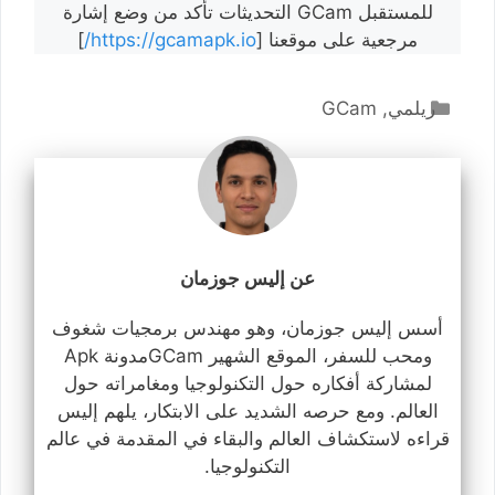
للمستقبل GCam التحديثات تأكد من وضع إشارة
مرجعية على موقعنا [
https://gcamapk.io/
]
التصنيفات
ريلمي
,
GCam
عن إليس جوزمان
أسس إليس جوزمان، وهو مهندس برمجيات شغوف
ومحب للسفر، الموقع الشهير GCamمدونة Apk
لمشاركة أفكاره حول التكنولوجيا ومغامراته حول
العالم. ومع حرصه الشديد على الابتكار، يلهم إليس
قراءه لاستكشاف العالم والبقاء في المقدمة في عالم
التكنولوجيا.