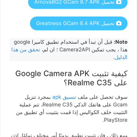
تحميل Arnova8G2 GCam 8.7 APK
تحميل Greatness GCam 8.4 APK
Note:
قبل أن تبدأ في استخدام تطبيق كاميرا google
هذا ، يجب تمكين Camera2API ؛ ان لم،
تحقق من هذا
الدليل
.
كيفية تثبيت Google Camera APK
على Realme C35؟
سوف تحصل على ملف
تنسيق apk
بمجرد تنزيل
Gcam على هاتفك الذكي Realme C35، تتم عملية
التثبيت خلف الكواليس إذا قمت بتثبيت أي تطبيق من
PlayStore.
ومع ذلك ، فإن تثبيت تطبيق يدويًا أمر مختلف تمامًا. إذن