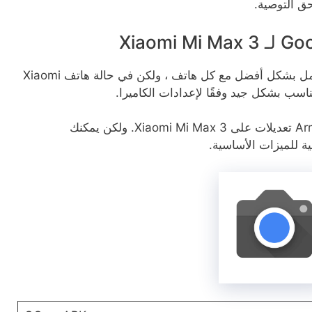
لطالما قلنا أنه لا يوجد apk أو تكوين مثالي يعمل بشكل أفضل مع كل هاتف ، ولكن في حالة هاتف Xiaomi
نحن شخصيا نفضل BSG و Armova8G2 GCam تعديلات على Xiaomi Mi Max 3. ولكن يمكنك
ة للميزات الأساسية.