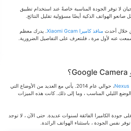
أحيان لا توفر الجودة المناسبة خاصةً عند استخدام تطبيق
 صانعو الهواتف الذكية أيضًا مسؤولية تقليل النتائج.
ن خلال أحدث
منافذ كاميرا Xiaomi Gcam
. يدرك معظم
معت عنه لأول مرة ، فلنتعرف على التفاصيل الضرورية.
N
، حوالي عام 2014. يأتي مع العديد من الأوضاع التي
بها شائبة مثل الصورة ، وتباين HDR ، والوضع الليلي المناسب ، وما إلى ذلك. كانت هذه الميزات
 Nexus و Pixel قد هيمنتا على جودة الكاميرا الفائقة لسنوات عديدة. حتى الآن ، لا توجد
توفر نفس الجودة ، باستثناء الهواتف الرائدة.