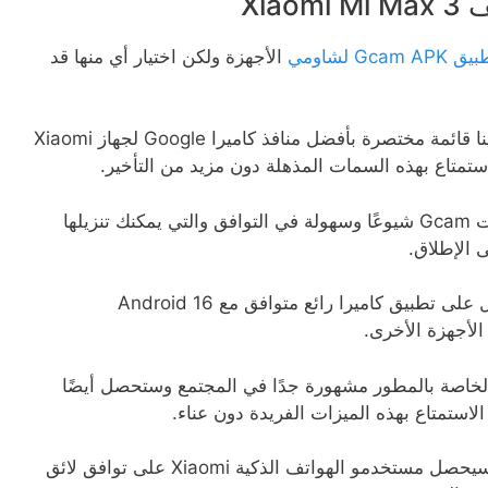
 Gcam APK لشاومي
الأجهزة ولكن اختيار أي منها قد
ولكن لا تقلق بشأن هذه المشكلة نظرًا لأن لدينا قائمة مختصرة بأفضل منافذ كاميرا Google لجهاز Xiaomi
في الجزء التالي، ناقشنا بعضًا من أكثر إصدارات Gcam شيوعًا وسهولة في التوافق والتي يمكنك تنزيلها
مع هذا الإصدار ، ستحصل على تطبيق كاميرا رائع متوافق مع Android 16
 الأجهزة الأخرى.
دارات apk الخاصة بالمطور مشهورة جدًا في المجتمع وستحصل أيضًا
استمتاع بهذه الميزات الفريدة دون عناء.
من خلال هذا المتغير ، سيحصل مستخدمو الهواتف الذكية Xiaomi على توافق لائق