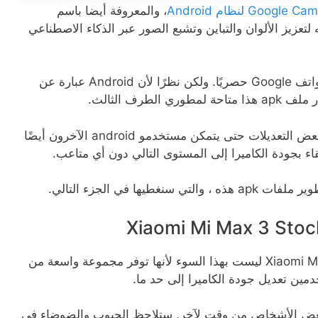
، والمعروفة أيضا باسم
عزيز الألوان والتباين وتشبع الصور عبر الذكاء الاصطناعي
بشكل عام ، ستجد برنامج الكاميرا هذا على هواتف Google حصريًا. ولكن نظرًا لأن Android عبارة عن
طرف الثالث.
بهذه الطريقة ، يقوم هؤلاء المطورون بإجراء بعض التعديلات حتى يتمكن مستخدمو android الآخرون أيضًا
ء بجودة الكاميرا إلى المستوى التالي دون أي متاعب.
ا في الجزء التالي.
ليس هناك شك في أن كاميرا الأسهم Xiaomi Mi Max 3 ليست بهذا السوء لأنها توفر مجموعة واسعة من
مين تعديل جودة الكاميرا إلى حد ما.
يير بعض الأشخاص من وقت لآخر. ستلاحظ الحبوب والضوضاء في