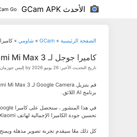
نتقل
الأحدث GCam APK
Cam Go
لى
لمحتوى
الصفحة الرئيسية
»
GCam
»
شاومي
»
كاميرا جوجل 
كاميرا جوجل لـ Xiaomi Mi Max 3
تاريخ التحديث الأخير: 26 يونيو 2026
by
إليس جوزمان
برنامج AI اللائق.
تحسين جودة الكاميرا الإجمالية لهاتف Xiaomi الخاص بك وتقديم مجموعة متنوعة من الوظائف.
كل ذلك معًا سيقدم تجربة تصوير مذهلة ويمنح 