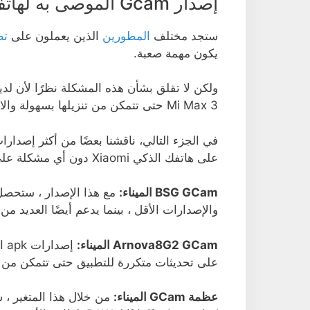
إصدار Gcam الموصى به لهاتف Xiaomi Mi Max 3
ستجد مختلف
المطورين
الذين يعملون على
تطبيق
يكون مهمة صعبة.
Mi Max 3 حتى تتمكن من تنزيلها بسهولة والاستمتاع بهذه السمات المذهلة دون مزيد من التأخير.
على هاتفك الذكي Xiaomi دون أي مشكلة على الإطلاق.
BSG GCam الميناء:
والإصدارات الأقل ، بينما يدعم أيضًا العديد من
Arnova8G2 GCam الميناء:
إص
على تحديثات متكررة للتطبيق حتى تتمكن من ال
عظمة GCam الميناء: