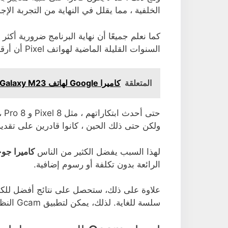
الخلفية ، مما يقلل في النهاية من التجربة الإجم
كما نعلم جميعًا أن نهاية البرنامج ضرورية أكث
السنوات القليلة الماضية لهواتف Pixel أن أرقام العدسات والميغابكسل لا تهم كثيرًا.
المتعلقة
كاميرا Google لهاتف Samsung Galaxy M23
حت
ولكن حتى ذلك الحين ، كانوا قادرين على تقديم
لهذا السبب يفضل الكثير من الناس
كاميرا جوجل لـ Max 3
الرائعة بدون تكلفة أو رسوم إضافية.
علاوة على ذلك، ستحصل على نتائج أفضل للكامي
سلسة للغاية. لذلك، يمكن لتطبيق Gcam النظر في خيارات أكثر ملاءمة من تطبيق الكاميرا الأساسي.