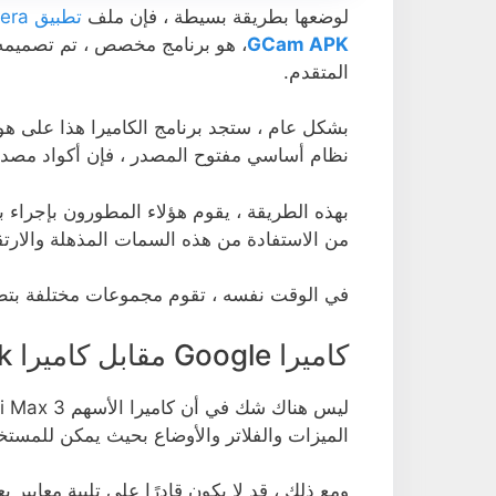
لوضعها بطريقة بسيطة ، فإن ملف
تطبيق Google Camera لنظام Android
GCam APK
، هو برنامج مخصص ، تم تصميمه لت
المتقدم.
نظام أساسي مفتوح المصدر ، فإن أكواد مصدر ملف apk هذا متاحة لمطوري ال
من الاستفادة من هذه السمات المذهلة والارتقا
في الوقت نفسه ، تقوم مجموعات مختلفة بتطوير ملفات apk هذه ، والتي سنغطيه
كاميرا Google مقابل كاميرا Xiaomi Mi Max 3 Stock
الميزات والفلاتر والأوضاع بحيث يمكن للمستخد
ومع ذلك ، قد لا يكون قادرًا على تلبية معا