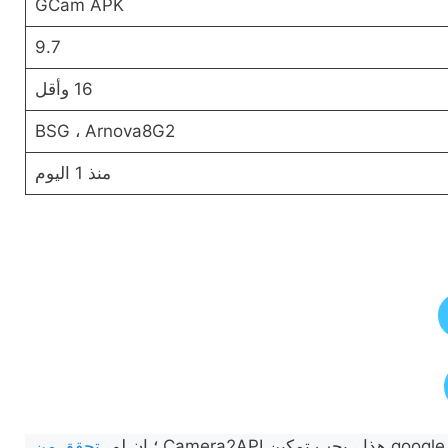
GCam APK
9.7
16 وأقل
BSG ، Arnova8G2
منذ 1 اليوم
تحقق من