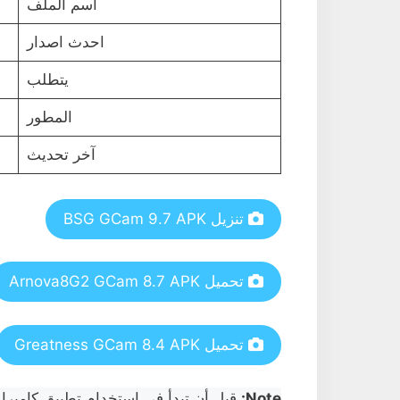
اسم الملف
احدث اصدار
يتطلب
المطور
آخر تحديث
تنزيل BSG GCam 9.7 APK
تحميل Arnova8G2 GCam 8.7 APK
تحميل Greatness GCam 8.4 APK
Note:
قبل أن تبدأ في استخدام تطبيق كاميرا google هذا ، يجب تمكين Camera2API ؛ ان لم،