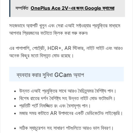
সম্পর্কিত
OnePlus Ace 2V-এর জন্য Google ক্যামেরা
সহজভাবে অ্যাপটি খুলুন এবং সেরা এআই সফ্টওয়্যার প্রযুক্তির মাধ্যমে
আপনার প্রিয়জনের ফটোতে ক্লিক করা শুরু করুন৷
এর পাশাপাশি, পোর্ট্রেট, HDR+, AR স্টিকার, নাইট সাইট এবং আরও
অনেক কিছুর মতো বিস্তৃত মোড রয়েছে।
ব্যবহার করার সুবিধা GCam অ্যাপ
উন্নত এআই প্রযুক্তির সাথে আরও বৈচিত্র্যময় বৈশিষ্ট্য পান।
বিশেষ রাতের দর্শন বৈশিষ্ট্য সহ উন্নত নাইট মোড ফটোগুলি।
প্রতিটি শর্টে নিমজ্জিত রং এবং বৈসাদৃশ্য পান।
মজার সময় কাটাতে AR উপাদানের একটি ডেডিকেটেড লাইব্রেরি।
সঠিক স্যাচুরেশন সহ সাধারণ শটগুলিতে আরও ভাল বিবরণ।