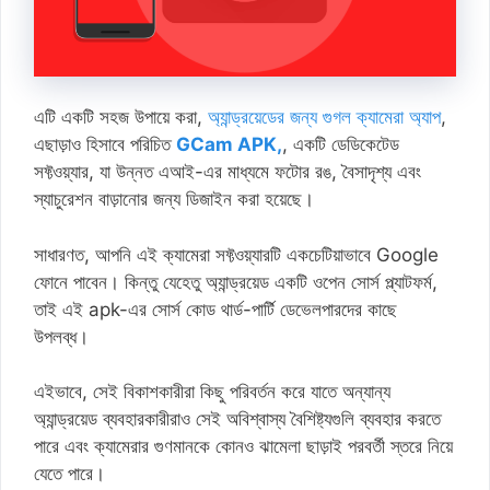
এটি একটি সহজ উপায়ে করা,
অ্যান্ড্রয়েডের জন্য গুগল ক্যামেরা অ্যাপ
,
এছাড়াও হিসাবে পরিচিত
GCam APK,
, একটি ডেডিকেটেড
সফ্টওয়্যার, যা উন্নত এআই-এর মাধ্যমে ফটোর রঙ, বৈসাদৃশ্য এবং
স্যাচুরেশন বাড়ানোর জন্য ডিজাইন করা হয়েছে।
সাধারণত, আপনি এই ক্যামেরা সফ্টওয়্যারটি একচেটিয়াভাবে Google
ফোনে পাবেন। কিন্তু যেহেতু অ্যান্ড্রয়েড একটি ওপেন সোর্স প্ল্যাটফর্ম,
তাই এই apk-এর সোর্স কোড থার্ড-পার্টি ডেভেলপারদের কাছে
উপলব্ধ।
এইভাবে, সেই বিকাশকারীরা কিছু পরিবর্তন করে যাতে অন্যান্য
অ্যান্ড্রয়েড ব্যবহারকারীরাও সেই অবিশ্বাস্য বৈশিষ্ট্যগুলি ব্যবহার করতে
পারে এবং ক্যামেরার গুণমানকে কোনও ঝামেলা ছাড়াই পরবর্তী স্তরে নিয়ে
যেতে পারে।