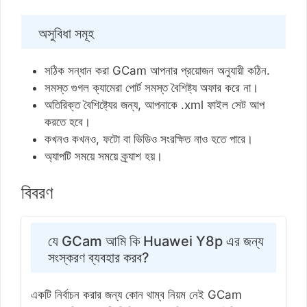
অসুবিধা সমূহ
সঠিক সন্ধান করা GCam আপনার প্রয়োজন অনুযায়ী কঠিন.
সমস্ত গুগল ক্যামেরা পোর্ট সমস্ত বৈশিষ্ট্য অফার করে না।
অতিরিক্ত বৈশিষ্ট্যের জন্য, আপনাকে .xml ফাইল সেট আপ
করতে হবে।
কখনও কখনও, ফটো বা ভিডিও সংরক্ষিত নাও হতে পারে।
অ্যাপটি সময়ে সময়ে ক্র্যাশ হয়।
বিবরণ
যে GCam আমি কি Huawei Y8p এর জন্য
সংস্করণ ব্যবহার করব?
একটি নির্বাচন করার জন্য কোন থাম্ব নিয়ম নেই GCam