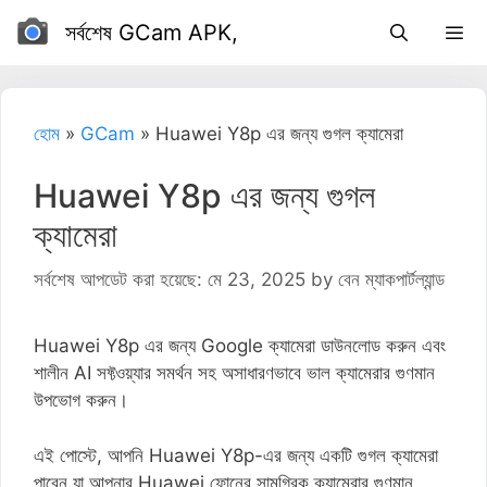
এড়িয়ে
সর্বশেষ GCam APK,
যাও
কন্টেন্ট
হোম
»
GCam
»
Huawei Y8p এর জন্য গুগল ক্যামেরা
Huawei Y8p এর জন্য গুগল
ক্যামেরা
সর্বশেষ আপডেট করা হয়েছে: মে 23, 2025
by
বেন ম্যাকপার্টল্যান্ড
Huawei Y8p এর জন্য Google ক্যামেরা ডাউনলোড করুন এবং
শালীন AI সফ্টওয়্যার সমর্থন সহ অসাধারণভাবে ভাল ক্যামেরার গুণমান
উপভোগ করুন।
এই পোস্টে, আপনি Huawei Y8p-এর জন্য একটি গুগল ক্যামেরা
পাবেন যা আপনার Huawei ফোনের সামগ্রিক ক্যামেরার গুণমান