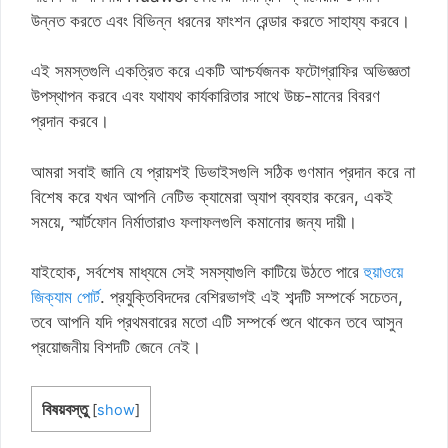
উন্নত করতে এবং বিভিন্ন ধরনের ফাংশন রেন্ডার করতে সাহায্য করবে।
এই সমস্তগুলি একত্রিত করে একটি আশ্চর্যজনক ফটোগ্রাফির অভিজ্ঞতা
উপস্থাপন করবে এবং যথাযথ কার্যকারিতার সাথে উচ্চ-মানের বিবরণ
প্রদান করবে।
আমরা সবাই জানি যে প্রায়শই ডিভাইসগুলি সঠিক গুণমান প্রদান করে না
বিশেষ করে যখন আপনি নেটিভ ক্যামেরা অ্যাপ ব্যবহার করেন, একই
সময়ে, স্মার্টফোন নির্মাতারাও ফলাফলগুলি কমানোর জন্য দায়ী।
যাইহোক, সর্বশেষ মাধ্যমে সেই সমস্যাগুলি কাটিয়ে উঠতে পারে
হুয়াওয়ে
জিক্যাম পোর্ট
. প্রযুক্তিবিদদের বেশিরভাগই এই শব্দটি সম্পর্কে সচেতন,
তবে আপনি যদি প্রথমবারের মতো এটি সম্পর্কে শুনে থাকেন তবে আসুন
প্রয়োজনীয় বিশদটি জেনে নেই।
বিষয়বস্তু
[
show
]