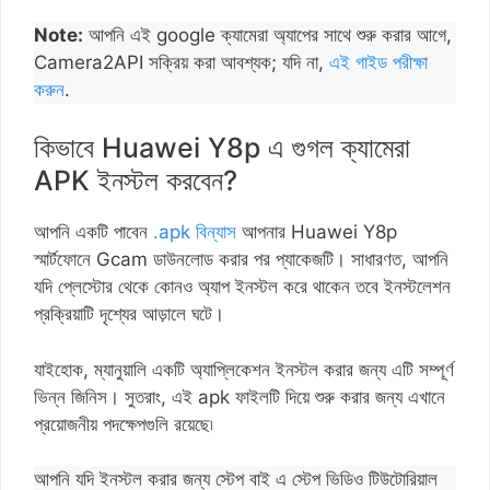
Note:
আপনি এই google ক্যামেরা অ্যাপের সাথে শুরু করার আগে,
Camera2API সক্রিয় করা আবশ্যক; যদি না,
এই গাইড পরীক্ষা
করুন
.
কিভাবে Huawei Y8p এ গুগল ক্যামেরা
APK ইনস্টল করবেন?
আপনি একটি পাবেন
.apk বিন্যাস
আপনার Huawei Y8p
স্মার্টফোনে Gcam ডাউনলোড করার পর প্যাকেজটি। সাধারণত, আপনি
যদি প্লেস্টোর থেকে কোনও অ্যাপ ইনস্টল করে থাকেন তবে ইনস্টলেশন
প্রক্রিয়াটি দৃশ্যের আড়ালে ঘটে।
যাইহোক, ম্যানুয়ালি একটি অ্যাপ্লিকেশন ইনস্টল করার জন্য এটি সম্পূর্ণ
ভিন্ন জিনিস। সুতরাং, এই apk ফাইলটি দিয়ে শুরু করার জন্য এখানে
প্রয়োজনীয় পদক্ষেপগুলি রয়েছে৷
আপনি যদি ইনস্টল করার জন্য স্টেপ বাই এ স্টেপ ভিডিও টিউটোরিয়াল