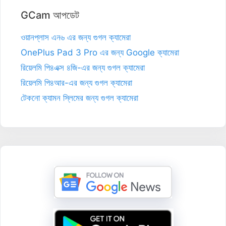
GCam আপডেট
ওয়ানপ্লাস এন৬ এর জন্য গুগল ক্যামেরা
OnePlus Pad 3 Pro এর জন্য Google ক্যামেরা
রিয়েলমি পি৪এক্স ৪জি-এর জন্য গুগল ক্যামেরা
রিয়েলমি পি৪আর-এর জন্য গুগল ক্যামেরা
টেকনো ক্যামন স্লিমের জন্য গুগল ক্যামেরা