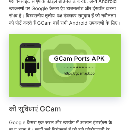
पक्ष वेबसाइट से एपीके फ़ाइल डाउनलोड करके, अन्य Android
उपकरणों पर Google कैमरा ऐप डाउनलोड और इंस्टॉल करना
संभव है। विश्वसनीय तृतीय-पक्ष डेवलपर समुदाय हैं जो नवीनतम
को पोर्ट करते हैं GCam वहाँ सभी Android उपकरणों के लिए।
की सुविधाएं GCam
Google कैमरा एक सरल और उपयोग में आसान इंटरफ़ेस के
साथ आता है। इसमें कई विशेषताएं हैं जो इसे फोटोग्राफी के