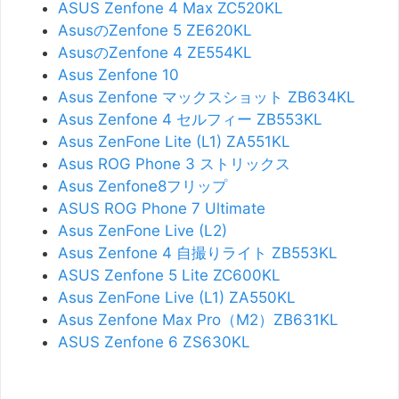
ASUS Zenfone 4 Max ZC520KL
AsusのZenfone 5 ZE620KL
AsusのZenfone 4 ZE554KL
Asus Zenfone 10
Asus Zenfone マックスショット ZB634KL
Asus Zenfone 4 セルフィー ZB553KL
Asus ZenFone Lite (L1) ZA551KL
Asus ROG Phone 3 ストリックス
Asus Zenfone8フリップ
ASUS ROG Phone 7 Ultimate
Asus ZenFone Live (L2)
Asus Zenfone 4 自撮りライト ZB553KL
ASUS Zenfone 5 Lite ZC600KL
Asus ZenFone Live (L1) ZA550KL
Asus Zenfone Max Pro（M2）ZB631KL
ASUS Zenfone 6 ZS630KL