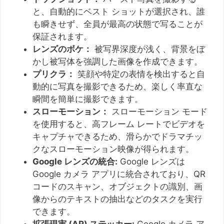
と、自動的にベスト ショットが選択され、誰
も瞬きせず、全員が最高の状態で写ることが
保証されます。
レンズのボケ：
被写界深度が浅く、背景をぼ
かし被写体を強調した画像を作成できます。
プリクラ：
笑顔や特定の表情を検出すると自
動的に写真を撮影できるため、楽しく率直な
瞬間を簡単に撮影できます。
スローモーション：
スローモーション モード
を使用すると、高フレーム レートでビデオを
キャプチャできるため、滑らかでドラマチッ
クなスローモーション映像が得られます。
Google レンズの統合:
Google レンズは
Google カメラ アプリに統合されており、QR
コードのスキャン、オブジェクトの識別、画
像からのテキストの抽出などのタスクを実行
できます。
拡張現実 (AR) ステッカー:
Google カメラ ア