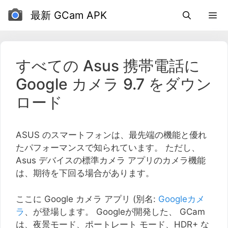
コ
最新 GCam APK
ン
テ
ン
ツ
すべての Asus 携帯電話に
に
Google カメラ 9.7 をダウン
ス
キ
ロード
ッ
プ
ASUS のスマートフォンは、最先端の機能と優れ
たパフォーマンスで知られています。 ただし、
Asus デバイスの標準カメラ アプリのカメラ機能
は、期待を下回る場合があります。
ここに Google カメラ アプリ (別名:
Googleカメ
ラ
、が登場します。 Googleが開発した、 GCam
は、夜景モード、ポートレート モード、HDR+ な