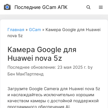
перейти
Последние GCam АПК
к
содержанию
Главная
»
GCam
»
Камера Google для Huawei
nova 5z
Камера Google для
Huawei nova 5z
Последнее обновление: 23 мая 2025 г.
by
Бен МакПартленд
Загрузите Google Camera для Huawei nova 5z
и наслаждайтесь исключительно хорошим
качеством камеры с достойной поддержкой
программного обеспечения AI.