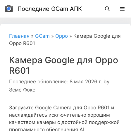
перейти
Последние GCam АПК
к
содержанию
Главная
»
GCam
»
Oppo
»
Камера Google для
Oppo R601
Камера Google для Oppo
R601
Последнее обновление: 8 мая 2026 г.
by
Эсме Фокс
Загрузите Google Camera для Oppo R601 и
наслаждайтесь исключительно хорошим
качеством камеры с достойной поддержкой
программного обеспечения AI.