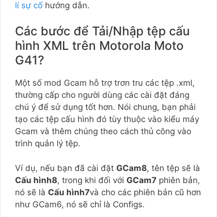
lí sự cố
hướng dẫn.
Các bước để Tải/Nhập tệp cấu
hình XML trên Motorola Moto
G41?
Một số mod Gcam hỗ trợ trơn tru các tệp .xml,
thường cấp cho người dùng các cài đặt đáng
chú ý để sử dụng tốt hơn. Nói chung, bạn phải
tạo các tệp cấu hình đó tùy thuộc vào kiểu máy
Gcam và thêm chúng theo cách thủ công vào
trình quản lý tệp.
Ví dụ, nếu bạn đã cài đặt
GCam8
, tên tệp sẽ là
Cấu hình8
, trong khi đối với
GCam7
phiên bản,
nó sẽ là
Cấu hình7
và cho các phiên bản cũ hơn
như GCam6, nó sẽ chỉ là Configs.