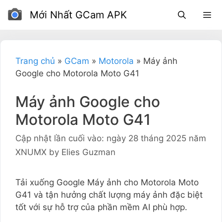
Bỏ
Mới Nhất GCam APK
để
qua
phần
nội
Trang chủ
»
GCam
»
Motorola
»
Máy ảnh
dung
Google cho Motorola Moto G41
Máy ảnh Google cho
Motorola Moto G41
Cập nhật lần cuối vào: ngày 28 tháng 2025 năm
XNUMX
by
Elies Guzman
Tải xuống Google Máy ảnh cho Motorola Moto
G41 và tận hưởng chất lượng máy ảnh đặc biệt
tốt với sự hỗ trợ của phần mềm AI phù hợp.