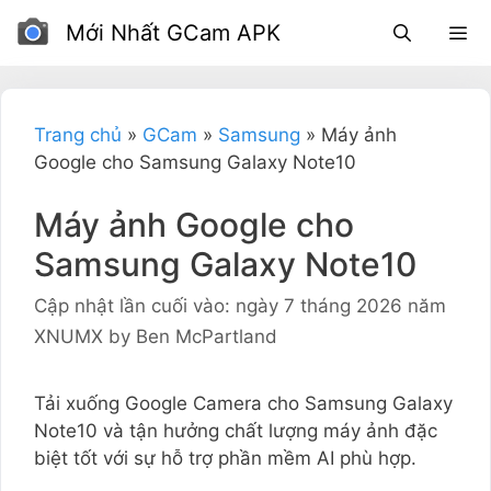
Bỏ
Mới Nhất GCam APK
để
qua
phần
nội
Trang chủ
»
GCam
»
Samsung
»
Máy ảnh
dung
Google cho Samsung Galaxy Note10
Máy ảnh Google cho
Samsung Galaxy Note10
Cập nhật lần cuối vào: ngày 7 tháng 2026 năm
XNUMX
by
Ben McPartland
Tải xuống Google Camera cho Samsung Galaxy
Note10 và tận hưởng chất lượng máy ảnh đặc
biệt tốt với sự hỗ trợ phần mềm AI phù hợp.