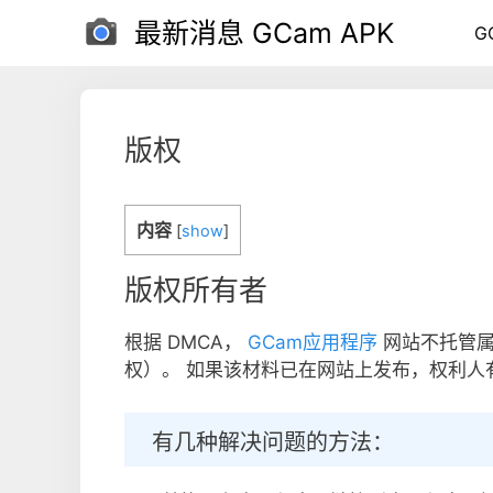
跳
最新消息 GCam APK
G
到
内
容
版权
内容
[
show
]
版权所有者
根据 DMCA，
GCam应用程序
网站不托管属
权）。 如果该材料已在网站上发布，权利人
有几种解决问题的方法：