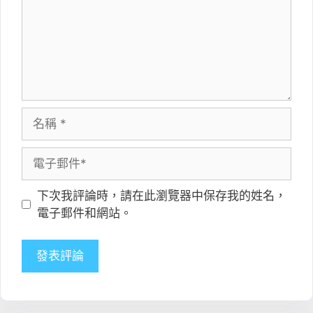
留
言
名
稱
邮
箱
官
下次我評論時，請在此瀏覽器中保存我的姓名，
方
電子郵件和網站。
網
站