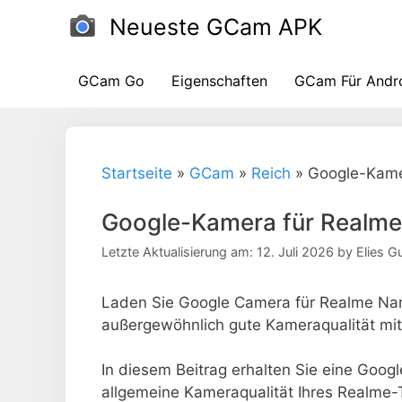
Zum
Neueste GCam APK
Inhalt
GCam Go
Eigenschaften
GCam Für Andr
Startseite
»
GCam
»
Reich
»
Google-Kame
Google-Kamera für Realme 
Letzte Aktualisierung am: 12. Juli 2026
by
Elies 
Laden Sie Google Camera für Realme Narz
außergewöhnlich gute Kameraqualität mit
In diesem Beitrag erhalten Sie eine Goog
allgemeine Kameraqualität Ihres Realme-T