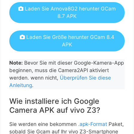
Laden Sie Arnova8G2 herunter GCam
8.7 APK
Laden Sie Größe herunter GCam 8.4
APK
Note:
Bevor Sie mit dieser Google-Kamera-App
beginnen, muss die Camera2API aktiviert
werden. wenn nicht,
Überprüfen Sie diese
Anleitung
.
Wie installiere ich Google
Camera APK auf vivo Z3?
Sie werden eine bekommen
.apk-Format
Paket,
sobald Sie Gcam auf Ihr vivo Z3-Smartphone