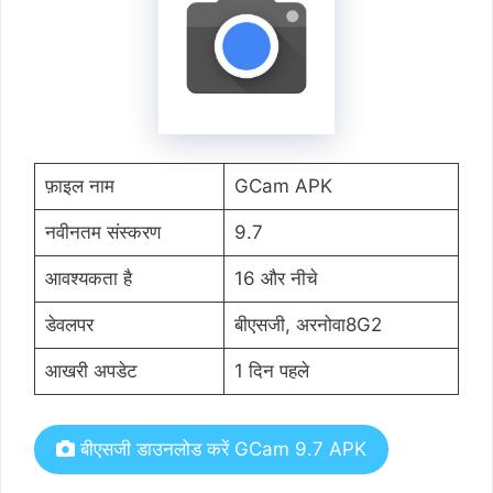
फ़ाइल नाम
GCam APK
नवीनतम संस्करण
9.7
आवश्यकता है
16 और नीचे
डेवलपर
बीएसजी, अरनोवा8G2
आखरी अपडेट
1 दिन पहले
बीएसजी डाउनलोड करें GCam 9.7 APK