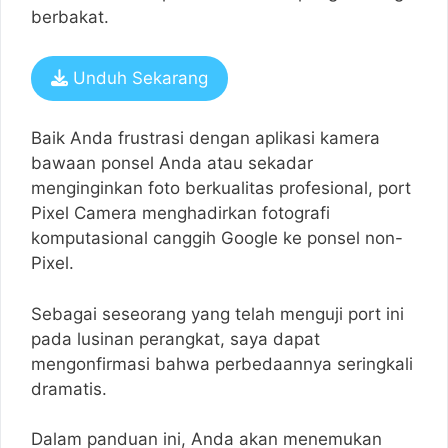
berbakat.
Unduh Sekarang
Baik Anda frustrasi dengan aplikasi kamera
bawaan ponsel Anda atau sekadar
menginginkan foto berkualitas profesional, port
Pixel Camera menghadirkan fotografi
komputasional canggih Google ke ponsel non-
Pixel.
Sebagai seseorang yang telah menguji port ini
pada lusinan perangkat, saya dapat
mengonfirmasi bahwa perbedaannya seringkali
dramatis.
Dalam panduan ini, Anda akan menemukan