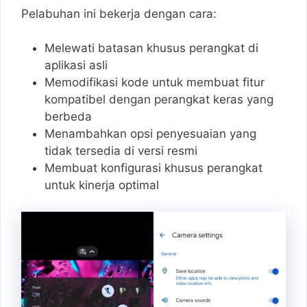
Pelabuhan ini bekerja dengan cara:
Melewati batasan khusus perangkat di
aplikasi asli
Memodifikasi kode untuk membuat fitur
kompatibel dengan perangkat keras yang
berbeda
Menambahkan opsi penyesuaian yang
tidak tersedia di versi resmi
Membuat konfigurasi khusus perangkat
untuk kinerja optimal