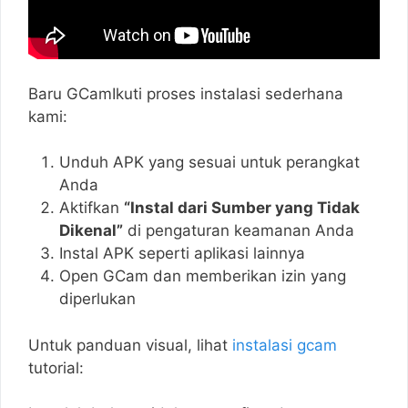
Baru GCamIkuti proses instalasi sederhana
kami:
Unduh APK yang sesuai untuk perangkat
Anda
Aktifkan
“Instal dari Sumber yang Tidak
Dikenal”
di pengaturan keamanan Anda
Instal APK seperti aplikasi lainnya
Open GCam dan memberikan izin yang
diperlukan
Untuk panduan visual, lihat
instalasi gcam
tutorial: