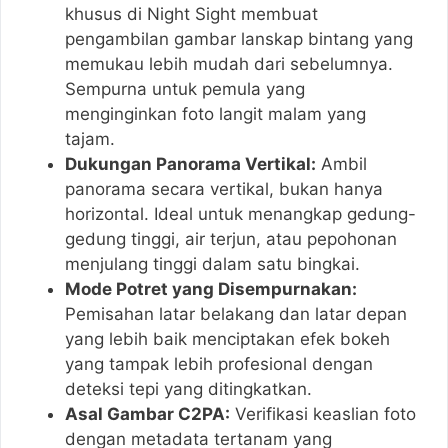
khusus di Night Sight membuat
pengambilan gambar lanskap bintang yang
memukau lebih mudah dari sebelumnya.
Sempurna untuk pemula yang
menginginkan foto langit malam yang
tajam.
Dukungan Panorama Vertikal:
Ambil
panorama secara vertikal, bukan hanya
horizontal. Ideal untuk menangkap gedung-
gedung tinggi, air terjun, atau pepohonan
menjulang tinggi dalam satu bingkai.
Mode Potret yang Disempurnakan:
Pemisahan latar belakang dan latar depan
yang lebih baik menciptakan efek bokeh
yang tampak lebih profesional dengan
deteksi tepi yang ditingkatkan.
Asal Gambar C2PA:
Verifikasi keaslian foto
dengan metadata tertanam yang