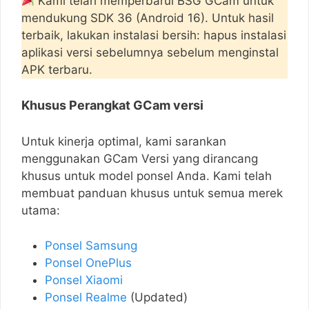
Kami telah memperbarui BSG GCam untuk
mendukung SDK 36 (Android 16). Untuk hasil
terbaik, lakukan instalasi bersih: hapus instalasi
aplikasi versi sebelumnya sebelum menginstal
APK terbaru.
Khusus Perangkat GCam versi
Untuk kinerja optimal, kami sarankan
menggunakan GCam Versi yang dirancang
khusus untuk model ponsel Anda. Kami telah
membuat panduan khusus untuk semua merek
utama:
Ponsel Samsung
Ponsel OnePlus
Ponsel Xiaomi
Ponsel Realme
(Updated)