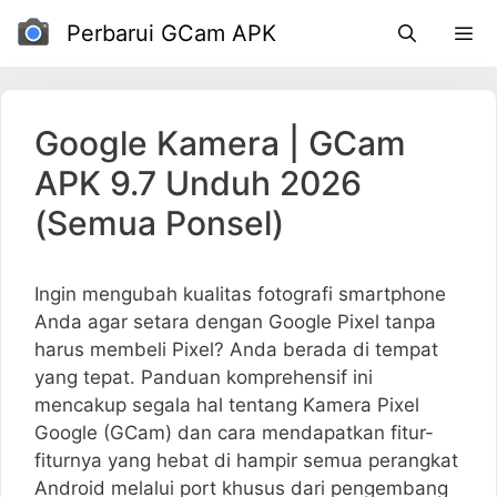
Loncat
Perbarui GCam APK
ke
daftar
isi
Google Kamera | GCam
APK 9.7 Unduh 2026
(Semua Ponsel)
Ingin mengubah kualitas fotografi smartphone
Anda agar setara dengan Google Pixel tanpa
harus membeli Pixel? Anda berada di tempat
yang tepat. Panduan komprehensif ini
mencakup segala hal tentang Kamera Pixel
Google (GCam) dan cara mendapatkan fitur-
fiturnya yang hebat di hampir semua perangkat
Android melalui port khusus dari pengembang