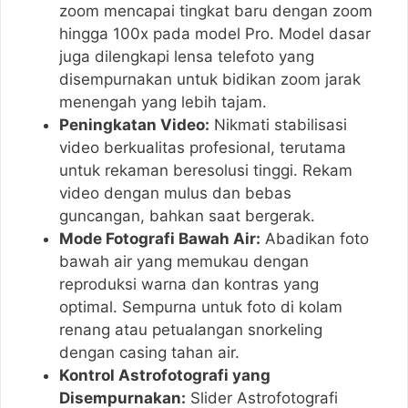
zoom mencapai tingkat baru dengan zoom
hingga 100x pada model Pro. Model dasar
juga dilengkapi lensa telefoto yang
disempurnakan untuk bidikan zoom jarak
menengah yang lebih tajam.
Peningkatan Video:
Nikmati stabilisasi
video berkualitas profesional, terutama
untuk rekaman beresolusi tinggi. Rekam
video dengan mulus dan bebas
guncangan, bahkan saat bergerak.
Mode Fotografi Bawah Air:
Abadikan foto
bawah air yang memukau dengan
reproduksi warna dan kontras yang
optimal. Sempurna untuk foto di kolam
renang atau petualangan snorkeling
dengan casing tahan air.
Kontrol Astrofotografi yang
Disempurnakan:
Slider Astrofotografi