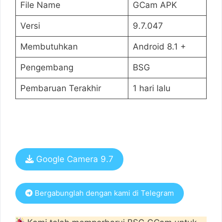
File Name
GCam APK
Versi
9.7.047
Membutuhkan
Android 8.1 +
Pengembang
BSG
Pembaruan Terakhir
1 hari lalu
Google Camera 9.7
Bergabunglah dengan kami di Telegram