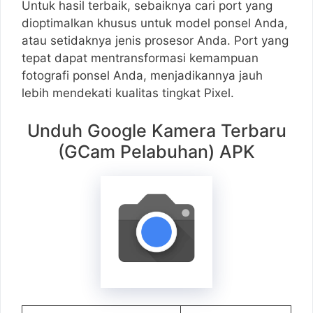
Untuk hasil terbaik, sebaiknya cari port yang
dioptimalkan khusus untuk model ponsel Anda,
atau setidaknya jenis prosesor Anda. Port yang
tepat dapat mentransformasi kemampuan
fotografi ponsel Anda, menjadikannya jauh
lebih mendekati kualitas tingkat Pixel.
Unduh Google Kamera Terbaru
(GCam Pelabuhan) APK