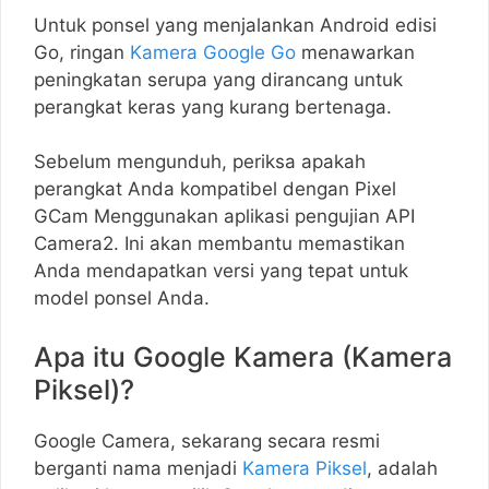
Untuk ponsel yang menjalankan Android edisi
Go, ringan
Kamera Google Go
menawarkan
peningkatan serupa yang dirancang untuk
perangkat keras yang kurang bertenaga.
Sebelum mengunduh, periksa apakah
perangkat Anda kompatibel dengan Pixel
GCam Menggunakan aplikasi pengujian API
Camera2. Ini akan membantu memastikan
Anda mendapatkan versi yang tepat untuk
model ponsel Anda.
Apa itu Google Kamera (Kamera
Piksel)?
Google Camera, sekarang secara resmi
berganti nama menjadi
Kamera Piksel
, adalah