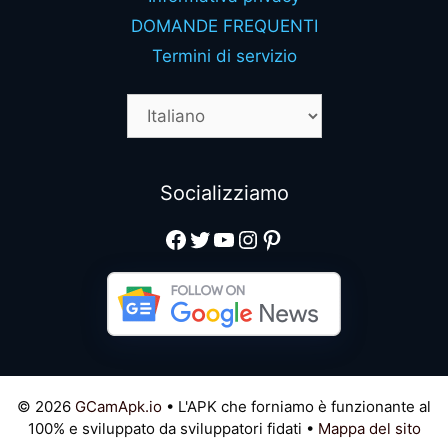
DOMANDE FREQUENTI
Termini di servizio
Socializziamo
Facebook
Twitter
YouTube
Instagram
Pinterest
© 2026
GCamApk.io
• L'APK che forniamo è funzionante al
100% e sviluppato da sviluppatori fidati •
Mappa del sito