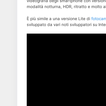
videografia degli smartphone con version
modalità notturna, HDR, ritratto e molto al
È più simile a una versione Lite di
fotocam
sviluppato da vari noti sviluppatori su Inte