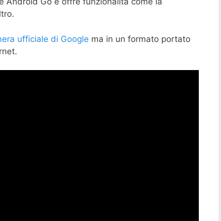
e Android Go e offre funzionalità come la
tro.
era ufficiale di Google
ma in un formato portato
rnet.