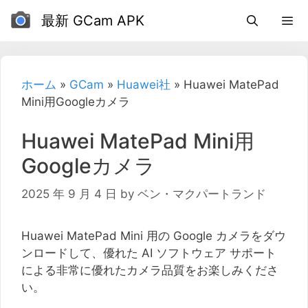
コ
最新 GCam APK
ン
テ
ン
ツ
ホーム
»
GCam
»
Huawei社
»
Huawei MatePad
に
Mini用Googleカメラ
ス
キ
Huawei MatePad Mini用
ッ
Googleカメラ
プ
2025 年 9 月 4 日
by
ベン・マクパートランド
Huawei MatePad Mini 用の Google カメラをダウ
ンロードして、優れた AI ソフトウェア サポート
による非常に優れたカメラ品質をお楽しみくださ
い。