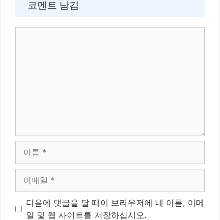
코멘트 남김
Comment
이
름
이
메
일
웹
다음에 댓글을 달 때이 브라우저에 내 이름, 이메
사
일 및 웹 사이트를 저장하십시오.