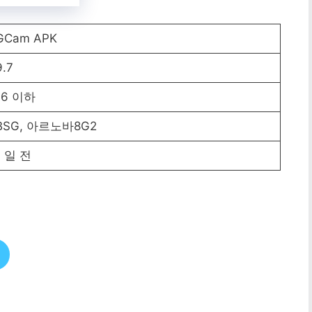
GCam APK
9.7
16 이하
BSG, 아르노바8G2
1 일 전