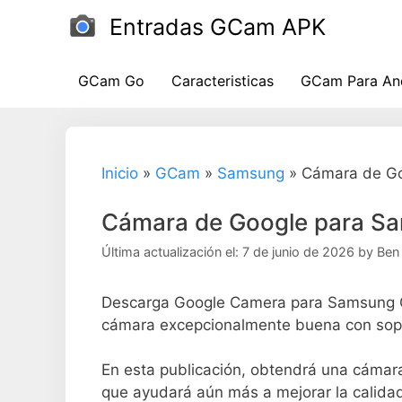
Ir
Entradas GCam APK
al
contenido
GCam Go
Caracteristicas
GCam Para An
Inicio
»
GCam
»
Samsung
»
Cámara de Go
Cámara de Google para Sa
Última actualización el: 7 de junio de 2026
by
Ben
Descarga Google Camera para Samsung Ga
cámara excepcionalmente buena con sopo
En esta publicación, obtendrá una cámar
que ayudará aún más a mejorar la calida