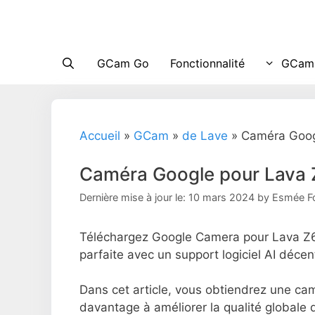
Passer
au
contenu
GCam Go
Fonctionnalité
GCam 
Accueil
»
GCam
»
de Lave
»
Caméra Goog
Caméra Google pour Lava
Dernière mise à jour le: 10 mars 2024
by
Esmée F
Téléchargez Google Camera pour Lava Z6 e
parfaite avec un support logiciel AI décen
Dans cet article, vous obtiendrez une ca
davantage à améliorer la qualité globale 