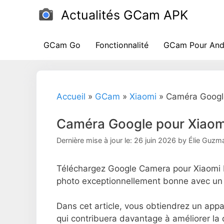
Passer
Actualités GCam APK
au
contenu
GCam Go
Fonctionnalité
GCam Pour And
Accueil
»
GCam
»
Xiaomi
»
Caméra Googl
Caméra Google pour Xiaom
Dernière mise à jour le: 26 juin 2026
by
Élie Guzm
Téléchargez Google Camera pour Xiaomi Re
photo exceptionnellement bonne avec un s
Dans cet article, vous obtiendrez un app
qui contribuera davantage à améliorer la q