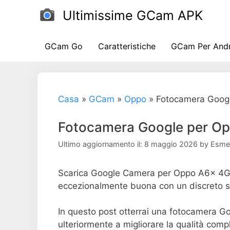
Salta
Ultimissime GCam APK
al
contenuto
GCam Go
Caratteristiche
GCam Per And
Casa
»
GCam
»
Oppo
»
Fotocamera Goog
Fotocamera Google per O
Ultimo aggiornamento il: 8 maggio 2026
by
Esme
Scarica Google Camera per Oppo A6x 4G e
eccezionalmente buona con un discreto s
In questo post otterrai una fotocamera G
ulteriormente a migliorare la qualità com