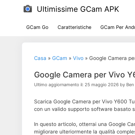
Salta
Ultimissime GCam APK
al
contenuto
GCam Go
Caratteristiche
GCam Per And
Casa
»
GCam
»
Vivo
»
Google Camera pe
Google Camera per Vivo Y
Ultimo aggiornamento il: 25 maggio 2026
by
Ben
Scarica Google Camera per Vivo Y600 Turb
con un valido supporto software basato sull
In questo articolo, otterrai una Google C
migliorare ulteriormente la qualità comple