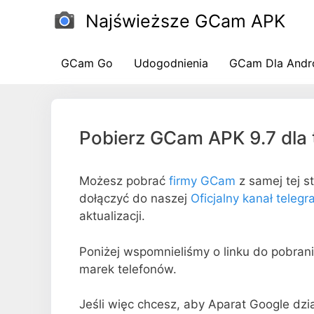
Przejdź
Najświeższe GCam APK
do
treści
GCam Go
Udogodnienia
GCam Dla Andr
Pobierz GCam APK 9.7 dla
Możesz pobrać
firmy GCam
z samej tej s
dołączyć do naszej
Oficjalny kanał teleg
aktualizacji.
Poniżej wspomnieliśmy o linku do pobran
marek telefonów.
Jeśli więc chcesz, aby Aparat Google dzi