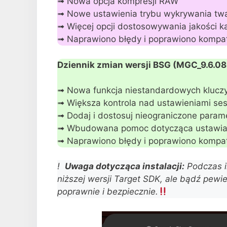
➟ Nowa opcja kompresji RAW
➟ Nowe ustawienia trybu wykrywania tw
➟ Więcej opcji dostosowywania jakości 
➟ Naprawiono błędy i poprawiono kompa
Dziennik zmian wersji BSG (MGC_9.6.0
➟ Nowa funkcja niestandardowych klucz
➟ Większa kontrola nad ustawieniami ses
➟ Dodaj i dostosuj nieograniczone param
➟ Wbudowana pomoc dotycząca ustawian
➟ Naprawiono błędy i poprawiono kompa
! ️
Uwaga dotycząca instalacji:
Podczas i
niższej wersji Target SDK, ale bądź pewien
poprawnie i bezpiecznie.