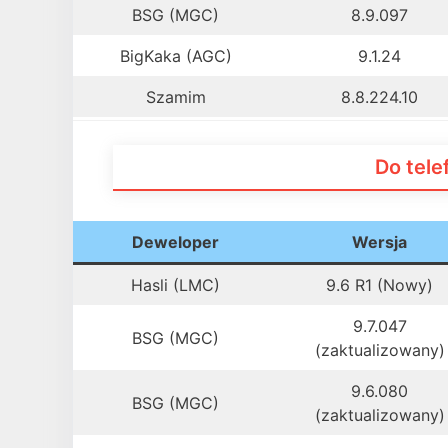
BSG (MGC)
8.9.097
BigKaka (AGC)
9.1.24
Szamim
8.8.224.10
Do tel
Deweloper
Wersja
Hasli (LMC)
9.6 R1 (Nowy)
9.7.047
BSG (MGC)
(zaktualizowany)
9.6.080
BSG (MGC)
(zaktualizowany)