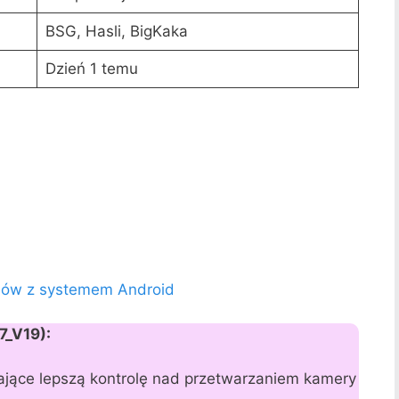
BSG, Hasli, BigKaka
Dzień 1 temu
onów z systemem Android
7_V19):
ające lepszą kontrolę nad przetwarzaniem kamery