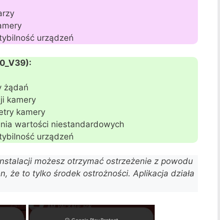
arzy
kamery
tybilność urządzeń
80_V39):
y żądań
ji kamery
etry kamery
ia wartości niestandardowych
tybilność urządzeń
nstalacji możesz otrzymać ostrzeżenie z powodu
, że to tylko środek ostrożności. Aplikacja działa