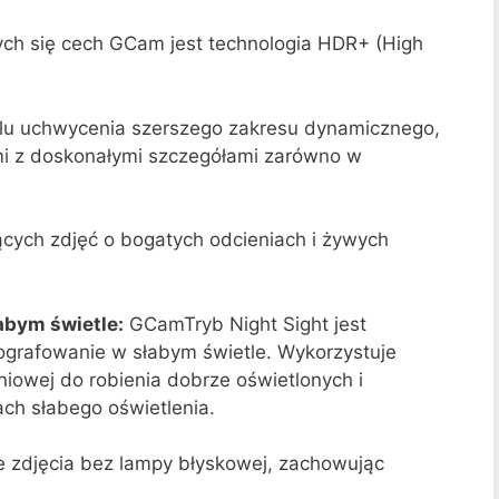
ch się cech GCam jest technologia HDR+ (High
elu uchwycenia szerszego zakresu dynamicznego,
i z doskonałymi szczegółami zarówno w
ących zdjęć o bogatych odcieniach i żywych
abym świetle:
GCamTryb Night Sight jest
otografowanie w słabym świetle. Wykorzystuje
niowej do robienia dobrze oświetlonych i
ch słabego oświetlenia.
łe zdjęcia bez lampy błyskowej, zachowując