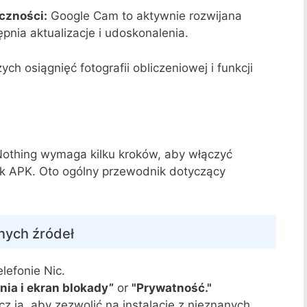
eczności:
Google Cam to aktywnie rozwijana
ępnia aktualizacje i udoskonalenia.
h osiągnięć fotografii obliczeniowej i funkcji
Nothing wymaga kilku kroków, aby włączyć
plik APK. Oto ogólny przewodnik dotyczący
anych źródeł
lefonie Nic.
ia i ekran blokady”
or
"Prywatność."
cz ją, aby zezwolić na instalację z nieznanych