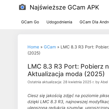
Przejdź
Najświeższe GCam APK
do
treści
GCam Go
Udogodnienia
GCam Dla Andr
Home
»
GCam
»
LMC 8.3 R3 Port: Pobie
(2025)
LMC 8.3 R3 Port: Pobierz
Aktualizacja moda (2025)
Ostatnia aktualizacja: 28 kwietnia 2025 r.
by
Abel
Ciesz się jakością zdjęć na poziomie pik
dzięki LMC 8.3 R3, najnowszej modyfikacj
ulepszoną redukcją szumów, uproszczon