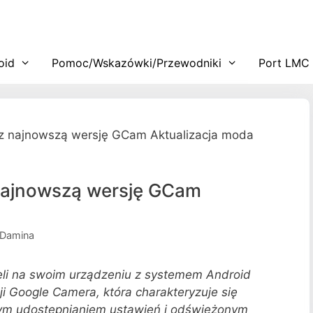
oid
Pomoc/Wskazówki/Przewodniki
Port LMC
rz najnowszą wersję GCam Aktualizacja moda
 najnowszą wersję GCam
 Damina
seli na swoim urządzeniu z systemem Android
i Google Camera, która charakteryzuje się
ym udostępnianiem ustawień i odświeżonym