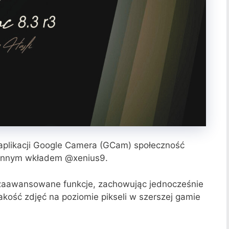
 aplikacji Google Camera (GCam) społeczność
cennym wkładem @xenius9.
 zaawansowane funkcje, zachowując jednocześnie
akość zdjęć na poziomie pikseli w szerszej gamie