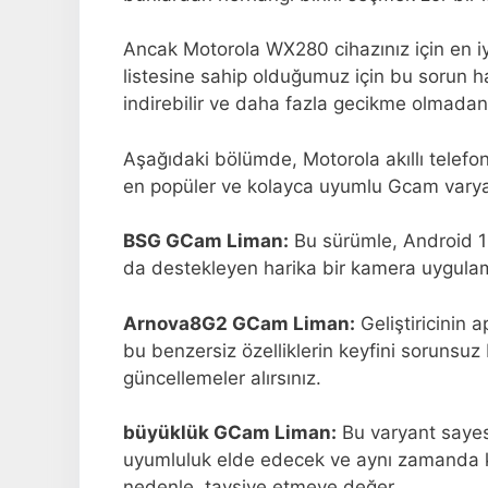
Ancak Motorola WX280 cihazınız için en iy
listesine sahip olduğumuz için bu sorun 
indirebilir ve daha fazla gecikme olmadan bu
Aşağıdaki bölümde, Motorola akıllı telefo
en popüler ve kolayca uyumlu Gcam varyant
BSG GCam Liman:
Bu sürümle, Android 16
da destekleyen harika bir kamera uygulam
Arnova8G2 GCam Liman:
Geliştiricinin 
bu benzersiz özelliklerin keyfini sorunsuz 
güncellemeler alırsınız.
büyüklük GCam Liman:
Bu varyant sayesin
uyumluluk elde edecek ve aynı zamanda ka
nedenle, tavsiye etmeye değer.