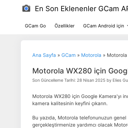
İçeriğe
En Son Eklenenler GCam A
atla
GCam Go
Özellikler
GCam Android için
Ana Sayfa
»
GCam
»
Motorola
»
Motorola
Motorola WX280 için Goog
Son Güncelleme Tarihi: 28 Nisan 2025
by
Elies G
Motorola WX280 için Google Kamera'yı indi
kamera kalitesinin keyfini çıkarın.
Bu yazıda, Motorola telefonunuzun genel ka
gerçekleştirmenize yardımcı olacak Motor