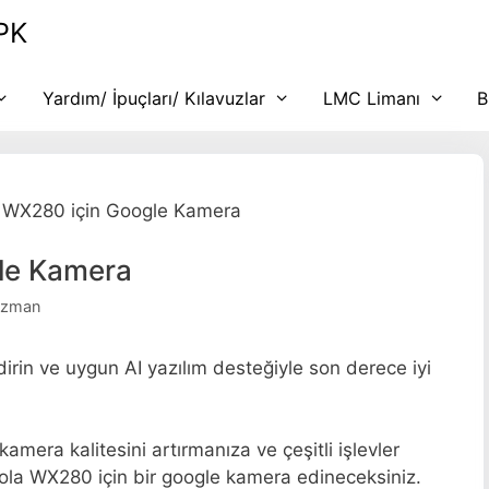
PK
Yardım/ İpuçları/ Kılavuzlar
LMC Limanı
B
 WX280 için Google Kamera
le Kamera
uzman
rin ve uygun AI yazılım desteğiyle son derece iyi
mera kalitesini artırmanıza ve çeşitli işlevler
ola WX280 için bir google kamera edineceksiniz.