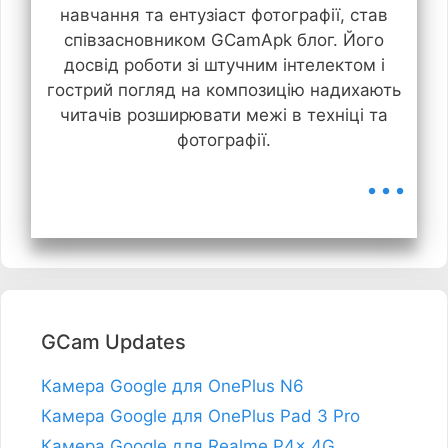
навчання та ентузіаст фотографії, став
співзасновником GCamApk блог. Його
досвід роботи зі штучним інтелектом і
гострий погляд на композицію надихають
читачів розширювати межі в техніці та
фотографії.
...
GCam Updates
Камера Google для OnePlus N6
Камера Google для OnePlus Pad 3 Pro
Камера Google для Realme P4x 4G