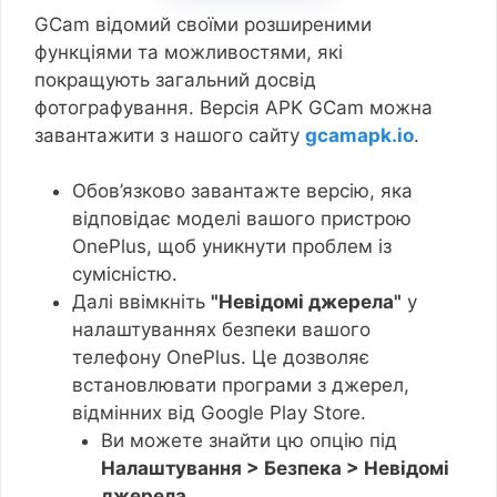
GCam відомий своїми розширеними
функціями та можливостями, які
покращують загальний досвід
фотографування. Версія APK GCam можна
завантажити з нашого сайту
gcamapk.io
.
Обов’язково завантажте версію, яка
відповідає моделі вашого пристрою
OnePlus, щоб уникнути проблем із
сумісністю.
Далі ввімкніть
"Невідомі джерела"
у
налаштуваннях безпеки вашого
телефону OnePlus. Це дозволяє
встановлювати програми з джерел,
відмінних від Google Play Store.
Ви можете знайти цю опцію під
Налаштування > Безпека > Невідомі
джерела.