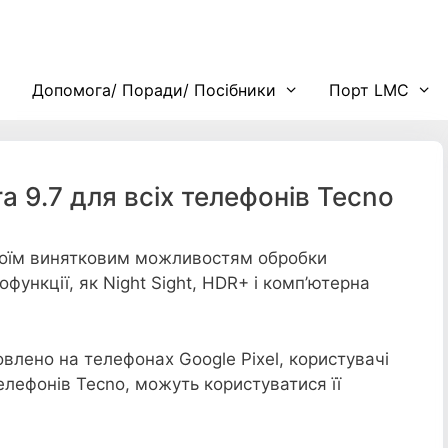
Допомога/ Поради/ Посібники
Порт LMC
 9.7 для всіх телефонів Tecno
своїм винятковим можливостям обробки
функції, як Night Sight, HDR+ і комп’ютерна
лено на телефонах Google Pixel, користувачі
телефонів Tecno, можуть користуватися її