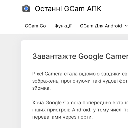
Перейти
Останні GCam АПК
до
вмісту
GCam Go
Функції
GCam Для Android
Завантажте Google Camera
Pixel Camera стала відомою завдяки 
зображень, пропонуючи такі чудові фото
зйомка.
Хоча Google Camera попередньо встанов
інших пристроїв Android, у тому числі 
перевагами через порти.