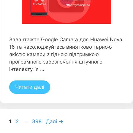
Завантажте Google Camera для Huawei Nova
16 та насолоджуйтесь винятково гарною
якістю камери з гідною підтримкою
програмного забезпечення штучного
інтелекту. У …
Читати далі
сторінка
сторінка
сторінка
1
2
...
398
Далі
→