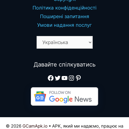
Політика конфіденційності
Поширені запитання
Умови надання послуг
Давайте спілкуватись
Facebook
Twitter
YouTube
Instagram
Pinterest
© 2026
GCamApk.io
• APK, який ми надаємо, працює на