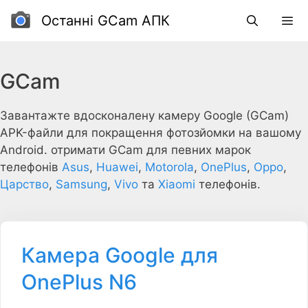
Перейти
Останні GCam АПК
до
вмісту
GCam
Завантажте вдосконалену камеру Google (GCam)
APK-файли для покращення фотозйомки на вашому
Android. отримати GCam для певних марок
телефонів
Asus
,
Huawei
,
Motorola
,
OnePlus
,
Oppo
,
Царство
,
Samsung
,
Vivo
та
Xiaomi
телефонів.
Камера Google для
OnePlus N6