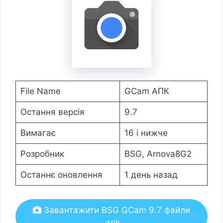
File Name
GCam АПК
Остання версія
9.7
Вимагає
16 і нижче
Розробник
BSG, Arnova8G2
Останнє оновлення
1 день назад
Завантажити BSG GCam 9.7 файли
.apk