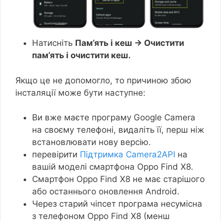
Натисніть
Пам’ять і кеш → Очистити
пам’ять і очистити кеш.
Якщо це не допомогло, то причиною збою
інсталяції може бути наступне:
Ви вже маєте програму Google Camera
на своєму телефоні, видаліть її, перш ніж
встановлювати нову версію.
перевірити
Підтримка Camera2API
на
вашій моделі смартфона Oppo Find X8.
Смартфон Oppo Find X8 не має старішого
або останнього оновлення Android.
Через старий чіпсет програма несумісна
з телефоном Oppo Find X8 (менш