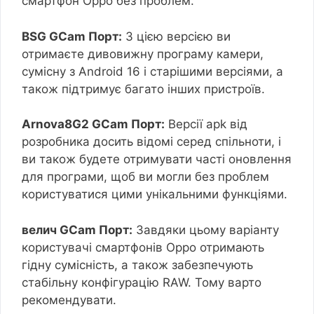
смартфон Oppo без проблем.
BSG GCam Порт:
З цією версією ви
отримаєте дивовижну програму камери,
сумісну з Android 16 і старішими версіями, а
також підтримує багато інших пристроїв.
Arnova8G2 GCam Порт:
Версії apk від
розробника досить відомі серед спільноти, і
ви також будете отримувати часті оновлення
для програми, щоб ви могли без проблем
користуватися цими унікальними функціями.
велич GCam Порт:
Завдяки цьому варіанту
користувачі смартфонів Oppo отримають
гідну сумісність, а також забезпечують
стабільну конфігурацію RAW. Тому варто
рекомендувати.