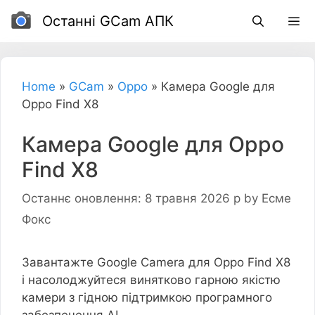
Перейти
Останні GCam АПК
до
вмісту
Home
»
GCam
»
Oppo
»
Камера Google для
Oppo Find X8
Камера Google для Oppo
Find X8
Останнє оновлення: 8 травня 2026 р
by
Есме
Фокс
Завантажте Google Camera для Oppo Find X8
і насолоджуйтеся винятково гарною якістю
камери з гідною підтримкою програмного