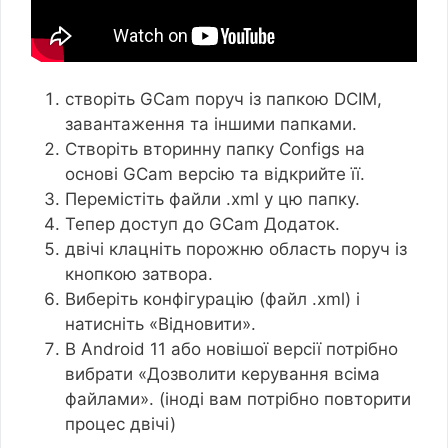
створіть GCam поруч із папкою DCIM,
завантаження та іншими папками.
Створіть вторинну папку Configs на
основі GCam версію та відкрийте її.
Перемістіть файли .xml у цю папку.
Тепер доступ до GCam Додаток.
двічі клацніть порожню область поруч із
кнопкою затвора.
Виберіть конфігурацію (файл .xml) і
натисніть «Відновити».
В Android 11 або новішої версії потрібно
вибрати «Дозволити керування всіма
файлами». (іноді вам потрібно повторити
процес двічі)