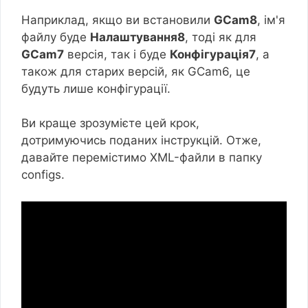
Наприклад, якщо ви встановили
GCam8
, ім'я
файлу буде
Налаштування8
, тоді як для
GCam7
версія, так і буде
Конфігурація7
, а
також для старих версій, як GCam6, це
будуть лише конфігурації.
Ви краще зрозумієте цей крок,
дотримуючись поданих інструкцій. Отже,
давайте перемістимо XML-файли в папку
configs.