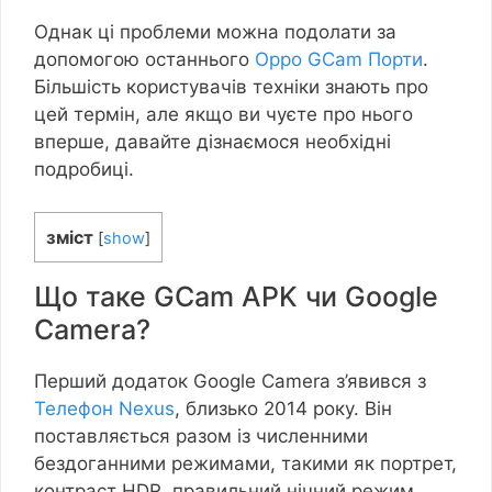
Однак ці проблеми можна подолати за
допомогою останнього
Oppo GCam Порти
.
Більшість користувачів техніки знають про
цей термін, але якщо ви чуєте про нього
вперше, давайте дізнаємося необхідні
подробиці.
зміст
[
show
]
Що таке GCam APK чи Google
Camera?
Перший додаток Google Camera з’явився з
Телефон Nexus
, близько 2014 року. Він
поставляється разом із численними
бездоганними режимами, такими як портрет,
контраст HDR, правильний нічний режим