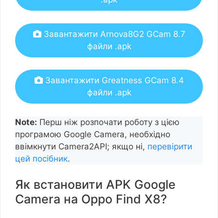
Завантажити Arnova8G2 GCam 8.7
файли .apk
Завантажити Greatness GCam 8.4
файли .apk
Note:
Перш ніж розпочати роботу з цією
програмою Google Camera, необхідно
ввімкнути Camera2API; якщо ні,
перевірити
цей посібник
.
Як встановити APK Google
Camera на Oppo Find X8?