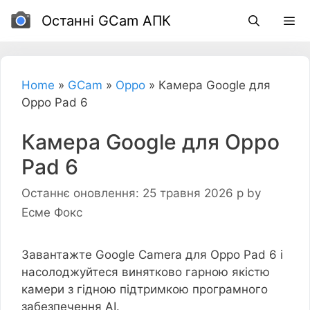
Перейти
Останні GCam АПК
до
вмісту
Home
»
GCam
»
Oppo
»
Камера Google для
Oppo Pad 6
Камера Google для Oppo
Pad 6
Останнє оновлення: 25 травня 2026 р
by
Есме Фокс
Завантажте Google Camera для Oppo Pad 6 і
насолоджуйтеся винятково гарною якістю
камери з гідною підтримкою програмного
забезпечення AI.