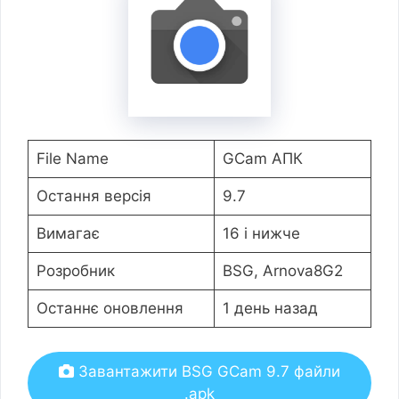
File Name
GCam АПК
Остання версія
9.7
Вимагає
16 і нижче
Розробник
BSG, Arnova8G2
Останнє оновлення
1 день назад
Завантажити BSG GCam 9.7 файли
.apk