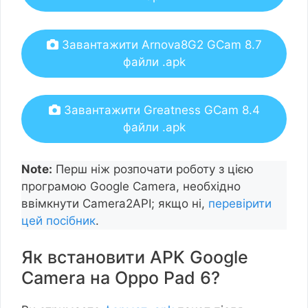
Завантажити Arnova8G2 GCam 8.7
файли .apk
Завантажити Greatness GCam 8.4
файли .apk
Note:
Перш ніж розпочати роботу з цією
програмою Google Camera, необхідно
ввімкнути Camera2API; якщо ні,
перевірити
цей посібник
.
Як встановити APK Google
Camera на Oppo Pad 6?