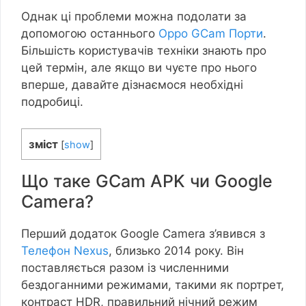
Однак ці проблеми можна подолати за
допомогою останнього
Oppo GCam Порти
.
Більшість користувачів техніки знають про
цей термін, але якщо ви чуєте про нього
вперше, давайте дізнаємося необхідні
подробиці.
зміст
[
show
]
Що таке GCam APK чи Google
Camera?
Перший додаток Google Camera з’явився з
Телефон Nexus
, близько 2014 року. Він
поставляється разом із численними
бездоганними режимами, такими як портрет,
контраст HDR, правильний нічний режим