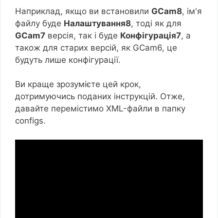
Наприклад, якщо ви встановили
GCam8
, ім'я
файлу буде
Налаштування8
, тоді як для
GCam7
версія, так і буде
Конфігурація7
, а
також для старих версій, як GCam6, це
будуть лише конфігурації.
Ви краще зрозумієте цей крок,
дотримуючись поданих інструкцій. Отже,
давайте перемістимо XML-файли в папку
configs.