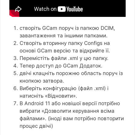
створіть GCam поруч із папкою DCIM,
завантаження та іншими папками.
Створіть вторинну папку Configs на
основі GCam версію та відкрийте її.
Перемістіть файли .xml у цю папку.
Тепер доступ до GCam Додаток.
двічі клацніть порожню область поруч із
кнопкою затвора.
Виберіть конфігурацію (файл .xml) і
натисніть «Відновити».
В Android 11 або новішої версії потрібно
вибрати «Дозволити керування всіма
файлами». (іноді вам потрібно повторити
процес двічі)