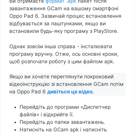
Ви отримаєте
формат .apk
пакет після
завантаження GCam на вашому смартфоні
Oppo Pad 6. Зазвичай процес встановлення
відбувається за лаштунками, якщо ви
встановили будь-яку програму з PlayStore.
Однак зовсім інша справа - інсталювати
програму вручну. Отже, ось основні кроки,
щоб розпочати роботу з цим файлом apk.
Якщо ви хочете переглянути покроковий
відеоінструкцію зі встановлення GCam потім
на Oppo Pad 6
дивіться це відео
.
Перейдіть до програми «Диспетчер
файлів» і відкрийте її.
Перейдіть до папки завантажень.
Натисніть на GCam apk і натисніть