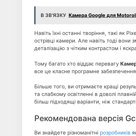
В ЗВ'ЯЗКУ
Камера Google для Motoro
Навіть їхні останні творіння, такі як Pix
острівці камери. Але навіть тоді вони
деталізацію з чітким контрастом і яск
Тому багато хто віддає перевагу
Камер
все це класне програмне забезпечення 
Більше того, ви отримаєте кращі резул
та слабкому освітленні в доволі плавн
більш підходящі варіанти, ніж стандар
Рекомендована версія Gc
Ви знайдете різноманітні
розробників
я