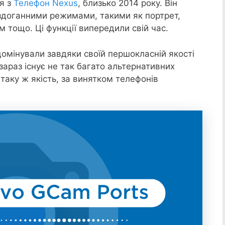
я з
Телефон Nexus
, близько 2014 року. Він
здоганними режимами, такими як портрет,
 тощо. Ці функції випередили свій час.
домінували завдяки своїй першокласній якості
зараз існує не так багато альтернативних
 таку ж якість, за винятком телефонів