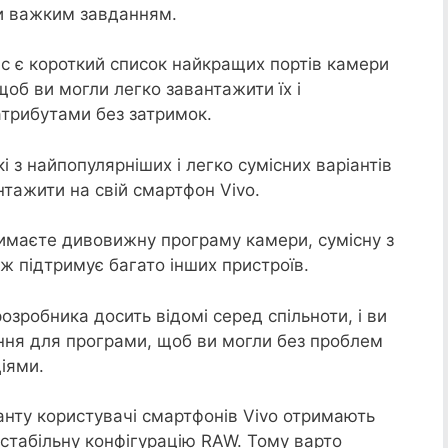
ти важким завданням.
нас є короткий список найкращих портів камери
щоб ви могли легко завантажити їх і
трибутами без затримок.
і з найпопулярніших і легко сумісних варіантів
тажити на свій смартфон Vivo.
римаєте дивовижну програму камери, сумісну з
ож підтримує багато інших пристроїв.
розробника досить відомі серед спільноти, і ви
ння для програми, щоб ви могли без проблем
іями.
нту користувачі смартфонів Vivo отримають
 стабільну конфігурацію RAW. Тому варто