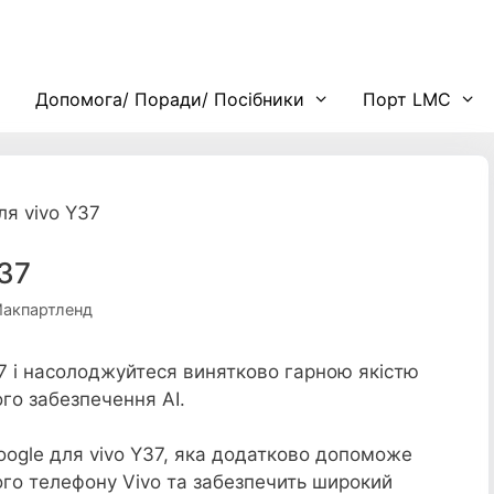
Допомога/ Поради/ Посібники
Порт LMC
ля vivo Y37
Y37
Макпартленд
7 і насолоджуйтеся винятково гарною якістю
го забезпечення AI.
Google для vivo Y37, яка додатково допоможе
ого телефону Vivo та забезпечить широкий