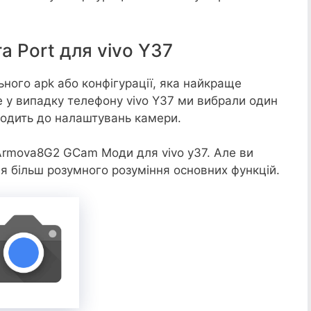
 Port для vivo Y37
ьного apk або конфігурації, яка найкраще
у випадку телефону vivo Y37 ми вибрали один
дходить до налаштувань камери.
Armova8G2 GCam Моди для vivo y37. Але ви
я більш розумного розуміння основних функцій.