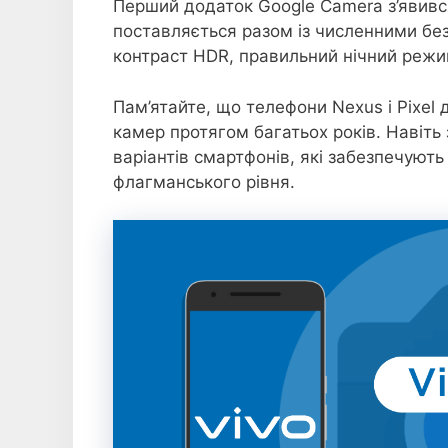
Перший додаток Google Camera з’явивс
поставляється разом із численними бе
контраст HDR, правильний нічний режим
Пам’ятайте, що телефони Nexus і Pixel 
камер протягом багатьох років. Навіть 
варіантів смартфонів, які забезпечують
флагманського рівня.