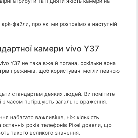
ірні атрибути та підняти якість камери на
і apk-файли, про які ми розповімо в наступній
ндартної камери vivo Y37
ivo Y37 не така вже й погана, оскільки вона
трів і режимів, щоб користувачі могли певною
ідати стандартам деяких людей. Ви помітите
кі з часом погіршують загальне враження.
ння набагато важливіше, ніж кількість
а останніх років телефонів Pixel довели, що
мають такого великого значення.