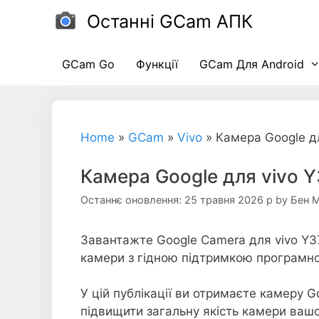
Перейти
Останні GCam АПК
до
вмісту
GCam Go
Функції
GCam Для Android
Home
»
GCam
»
Vivo
»
Камера Google д
Камера Google для vivo 
Останнє оновлення: 25 травня 2026 р
by
Бен 
Завантажте Google Camera для vivo Y3
камери з гідною підтримкою програмно
У цій публікації ви отримаєте камеру 
підвищити загальну якість камери ваш