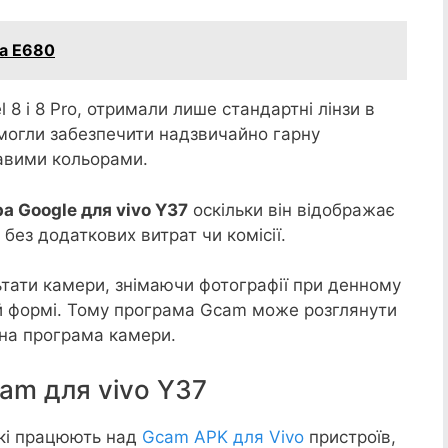
la E680
el 8 і 8 Pro, отримали лише стандартні лінзи в
 змогли забезпечити надзвичайно гарну
равими кольорами.
а Google для vivo Y37
оскільки він відображає
без додаткових витрат чи комісії.
ьтати камери, знімаючи фотографії при денному
ій формі. Тому програма Gcam може розглянути
тна програма камери.
am для vivo Y37
кі працюють над
Gcam APK для Vivo
пристроїв,