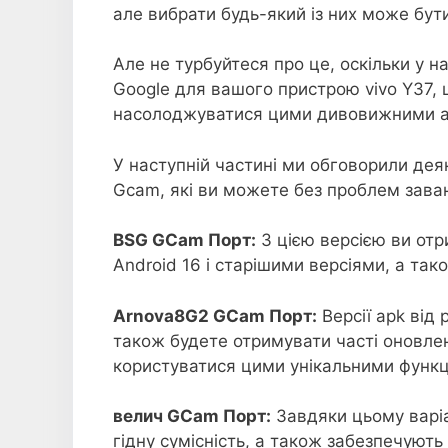
але вибрати будь-який із них може бу
Але не турбуйтеся про це, оскільки у 
Google для вашого пристрою vivo Y37, 
насолоджуватися цими дивовижними а
У наступній частині ми обговорили деяк
Gcam, які ви можете без проблем заван
BSG GCam Порт:
З цією версією ви от
Android 16 і старішими версіями, а так
Arnova8G2 GCam Порт:
Версії apk від 
також будете отримувати часті оновле
користуватися цими унікальними функц
велич GCam Порт:
Завдяки цьому варіа
гідну сумісність, а також забезпечують