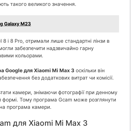
мають такого великого значення.
g Galaxy M23
el 8 і 8 Pro, отримали лише стандартні лінзи в
 змогли забезпечити надзвичайно гарну
равими кольорами.
а Google для Xiaomi Mi Max 3
оскільки він
безпечення без додаткових витрат чи комісії.
ьтати камери, знімаючи фотографії при денному
ій формі. Тому програма Gcam може розглянути
тна програма камери.
am для Xiaomi Mi Max 3