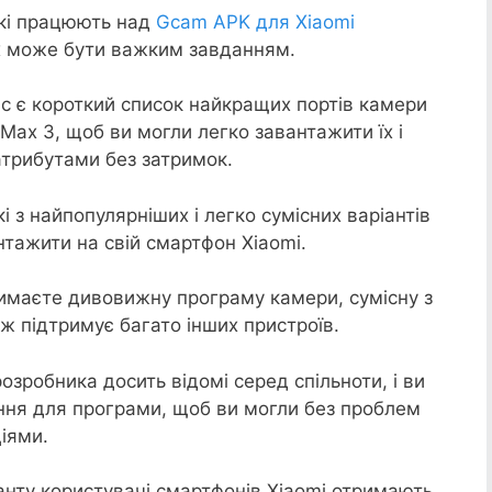
кі працюють над
Gcam APK для Xiaomi
их може бути важким завданням.
нас є короткий список найкращих портів камери
Max 3, щоб ви могли легко завантажити їх і
трибутами без затримок.
і з найпопулярніших і легко сумісних варіантів
тажити на свій смартфон Xiaomi.
римаєте дивовижну програму камери, сумісну з
ож підтримує багато інших пристроїв.
розробника досить відомі серед спільноти, і ви
ння для програми, щоб ви могли без проблем
іями.
нту користувачі смартфонів Xiaomi отримають