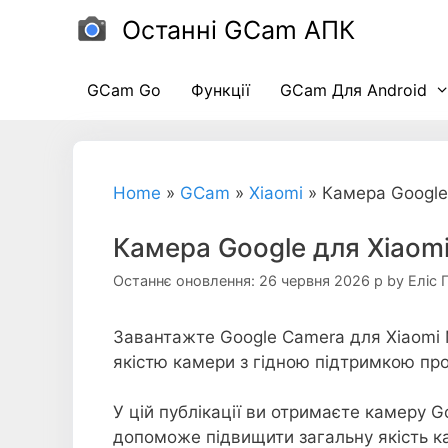
Перейти
Останні GCam АПК
до
вмісту
GCam Go
Функції
GCam Для Android
Home
»
GCam
»
Xiaomi
»
Камера Google
Камера Google для Xiaomi
Останнє оновлення: 26 червня 2026 р
by
Еліс 
Завантажте Google Camera для Xiaomi 
якістю камери з гідною підтримкою пр
У цій публікації ви отримаєте камеру G
допоможе підвищити загальну якість к