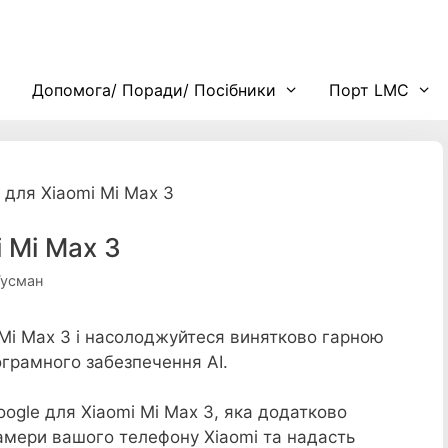
Допомога/ Поради/ Посібники
Порт LMC
 для Xiaomi Mi Max 3
 Mi Max 3
Гусман
Mi Max 3 і насолоджуйтеся винятково гарною
ограмного забезпечення AI.
oogle для Xiaomi Mi Max 3, яка додатково
амери вашого телефону Xiaomi та надасть