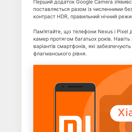
Перший додаток Google Camera з’явивс
поставляється разом із численними бе
контраст HDR, правильний нічний режим
Пам’ятайте, що телефони Nexus і Pixel 
камер протягом багатьох років. Навіть 
варіантів смартфонів, які забезпечують
флагманського рівня.