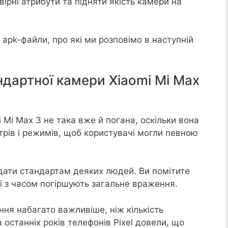
ірні атрибути та підняти якість камери на
і apk-файли, про які ми розповімо в наступній
ндартної камери Xiaomi Mi Max
 Mi Max 3 не така вже й погана, оскільки вона
трів і режимів, щоб користувачі могли певною
ідати стандартам деяких людей. Ви помітите
кі з часом погіршують загальне враження.
ння набагато важливіше, ніж кількість
а останніх років телефонів Pixel довели, що