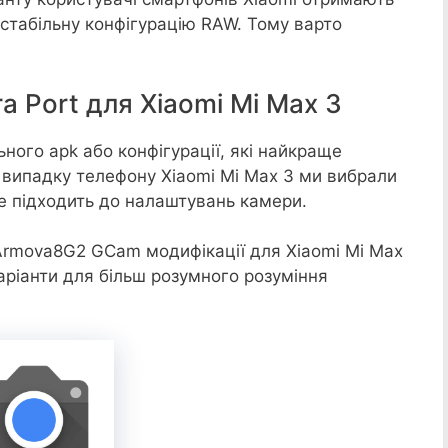
 стабільну конфігурацію RAW. Тому варто
 Port для Xiaomi Mi Max 3
ного apk або конфігурації, які найкраще
 випадку телефону Xiaomi Mi Max 3 ми вибрали
ре підходить до налаштувань камери.
Armova8G2 GCam модифікації для Xiaomi Mi Max
аріанти для більш розумного розуміння