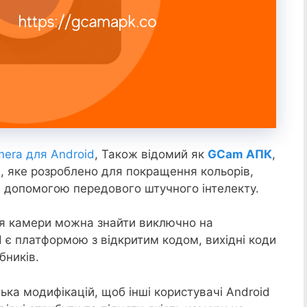
era для Android
, Також відомий як
GCam АПК
,
, яке розроблено для покращення кольорів,
а допомогою передового штучного інтелекту.
ня камери можна знайти виключно на
d є платформою з відкритим кодом, вихідні коди
бників.
ька модифікацій, щоб інші користувачі Android