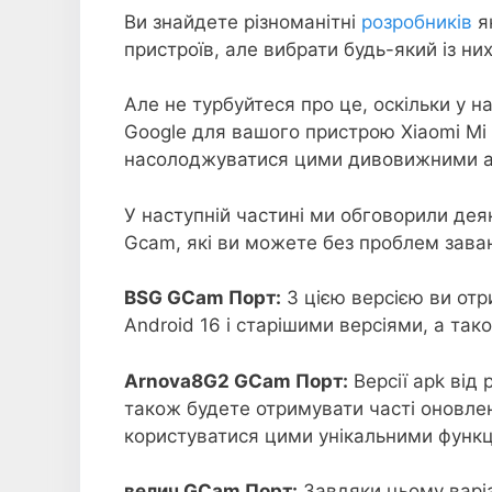
Ви знайдете різноманітні
розробників
я
пристроїв, але вибрати будь-який із н
Але не турбуйтеся про це, оскільки у 
Google для вашого пристрою Xiaomi Mi 
насолоджуватися цими дивовижними а
У наступній частині ми обговорили деяк
Gcam, які ви можете без проблем заван
BSG GCam Порт:
З цією версією ви от
Android 16 і старішими версіями, а так
Arnova8G2 GCam Порт:
Версії apk від 
також будете отримувати часті оновле
користуватися цими унікальними функц
велич GCam Порт:
Завдяки цьому варіа