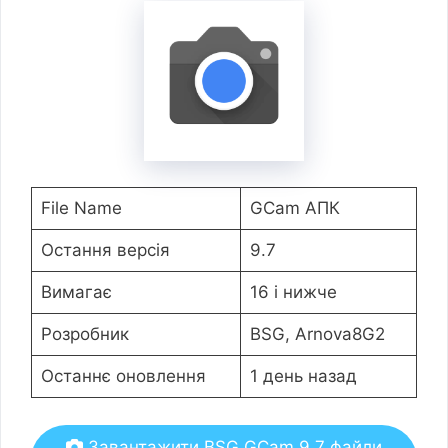
File Name
GCam АПК
Остання версія
9.7
Вимагає
16 і нижче
Розробник
BSG, Arnova8G2
Останнє оновлення
1 день назад
Завантажити BSG GCam 9.7 файли