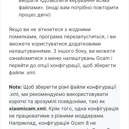
вибрати «Дозволити керування всіма
файлами». (іноді вам потрібно повторити
процес двічі)
Якщо ви не зіткнетеся з жодними
помилками, програма перезапуститься, і ви
зможете користуватися додатковими
налаштуваннями. З іншого боку, ви можете
ознайомитися з меню налаштувань Gcam і
перейти до опції конфігурації, щоб зберегти
файли .xml.
Note:
Щоб зберегти різні файли конфігурації
.xml, ми рекомендуємо використовувати
короткі та зрозумілі псевдоніми, такі як
xiaomicam.xml.
Крім того, одна конфігурація
не працюватиме з різними моддерами.
Наприклад, конфігурація Gcam 8 не