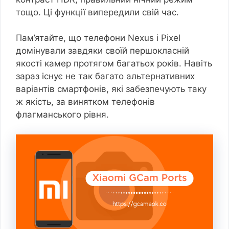
тощо. Ці функції випередили свій час.
Пам’ятайте, що телефони Nexus і Pixel
домінували завдяки своїй першокласній
якості камер протягом багатьох років. Навіть
зараз існує не так багато альтернативних
варіантів смартфонів, які забезпечують таку
ж якість, за винятком телефонів
флагманського рівня.