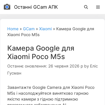
Перейти
Останні GCam АПК
до
вмісту
Home
»
GCam
»
Xiaomi
»
Камера Google для
Xiaomi Poco M5s
Камера Google для
Xiaomi Poco M5s
Останнє оновлення: 26 червня 2026 р
by
Еліс
Гусман
Завантажте Google Camera для Xiaomi Poco
M5s і насолоджуйтеся винятково гарною
якістю камери з гідною підтримкою