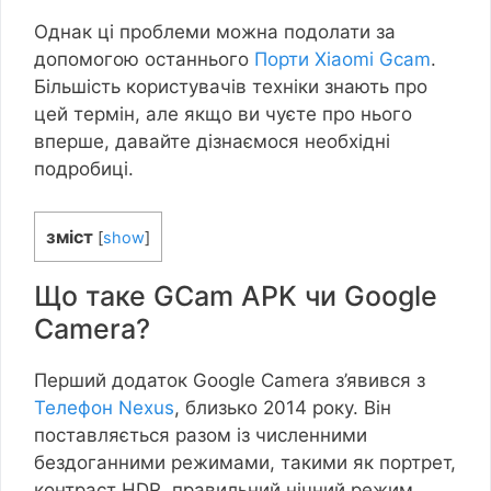
Однак ці проблеми можна подолати за
допомогою останнього
Порти Xiaomi Gcam
.
Більшість користувачів техніки знають про
цей термін, але якщо ви чуєте про нього
вперше, давайте дізнаємося необхідні
подробиці.
зміст
[
show
]
Що таке GCam APK чи Google
Camera?
Перший додаток Google Camera з’явився з
Телефон Nexus
, близько 2014 року. Він
поставляється разом із численними
бездоганними режимами, такими як портрет,
контраст HDR, правильний нічний режим