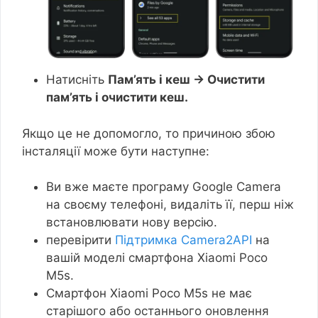
Натисніть
Пам’ять і кеш → Очистити
пам’ять і очистити кеш.
Якщо це не допомогло, то причиною збою
інсталяції може бути наступне:
Ви вже маєте програму Google Camera
на своєму телефоні, видаліть її, перш ніж
встановлювати нову версію.
перевірити
Підтримка Camera2API
на
вашій моделі смартфона Xiaomi Poco
M5s.
Смартфон Xiaomi Poco M5s не має
старішого або останнього оновлення