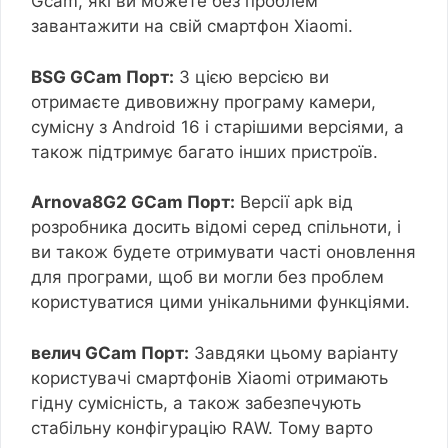
Gcam, які ви можете без проблем
завантажити на свій смартфон Xiaomi.
BSG GCam Порт:
З цією версією ви
отримаєте дивовижну програму камери,
сумісну з Android 16 і старішими версіями, а
також підтримує багато інших пристроїв.
Arnova8G2 GCam Порт:
Версії apk від
розробника досить відомі серед спільноти, і
ви також будете отримувати часті оновлення
для програми, щоб ви могли без проблем
користуватися цими унікальними функціями.
велич GCam Порт:
Завдяки цьому варіанту
користувачі смартфонів Xiaomi отримають
гідну сумісність, а також забезпечують
стабільну конфігурацію RAW. Тому варто