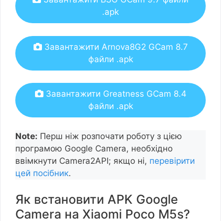
.apk
Завантажити Arnova8G2 GCam 8.7
файли .apk
Завантажити Greatness GCam 8.4
файли .apk
Note:
Перш ніж розпочати роботу з цією
програмою Google Camera, необхідно
ввімкнути Camera2API; якщо ні,
перевірити
цей посібник
.
Як встановити APK Google
Camera на Xiaomi Poco M5s?