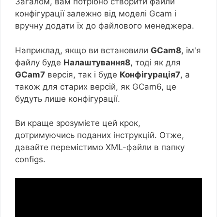
Загалом, вам потрібно створити файли
конфігурації залежно від моделі Gcam і
вручну додати їх до файлового менеджера.
Наприклад, якщо ви встановили
GCam8
, ім'я
файлу буде
Налаштування8
, тоді як для
GCam7
версія, так і буде
Конфігурація7
, а
також для старих версій, як GCam6, це
будуть лише конфігурації.
Ви краще зрозумієте цей крок,
дотримуючись поданих інструкцій. Отже,
давайте перемістимо XML-файли в папку
configs.